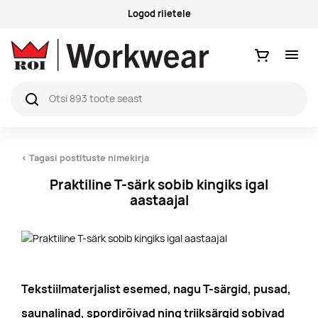
Küsimused ja vastused
Ostukorv
< Tagasi postituste nimekirja
Praktiline T-särk sobib kingiks igal
aastaajal
Tekstiilmaterjalist esemed, nagu T-särgid, pusad,
saunalinad, spordirõivad ning triiksärgid sobivad