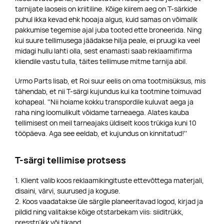
tarnijate laoseis on kriitiline. Kõige kiirem aeg on T-särkide
puhul ikka kevad ehk hooaja algus, kuid samas on võimalik
pakkumise tegemise ajal juba tooted ette broneerida. Ning
kui suure tellimusega jäädakse hilja peale, ei pruugi ka veel
midagi hullu lahti olla, sest enamasti saab reklaamifirma
kliendile vastu tulla, täites tellimuse mitme tarnija abil.
Urmo Parts lisab, et Roi suur eelis on oma tootmisüksus, mis
tähendab, et nii T-särgi kujundus kui ka tootmine toimuvad
kohapeal. ''Nii hoiame kokku transpordile kuluvat aega ja
raha ning loomulikult võidame tarneaega. Alates kauba
tellimisest on meil tarneajaks üldiselt koos trükiga kuni 10
tööpäeva. Aga see eeldab, et kujundus on kinnitatud!''
T-särgi tellimise protsess
1. Klient valib koos reklaamikingituste ettevõttega materjali,
disaini, värvi, suurused ja koguse.
2. Koos vaadatakse üle särgile planeeritavad logod, kirjad ja
pildid ning valitakse kõige otstarbekam viis: siiditrükk,
presstrükk või tikand.