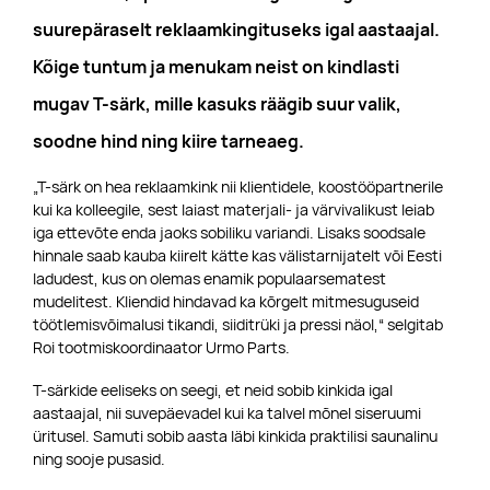
suurepäraselt reklaamkingituseks igal aastaajal.
Kõige tuntum ja menukam neist on kindlasti
mugav T-särk, mille kasuks räägib suur valik,
soodne hind ning kiire tarneaeg.
„T-särk on hea reklaamkink nii klientidele, koostööpartnerile
kui ka kolleegile, sest laiast materjali- ja värvivalikust leiab
iga ettevõte enda jaoks sobiliku variandi. Lisaks soodsale
hinnale saab kauba kiirelt kätte kas välistarnijatelt või Eesti
ladudest, kus on olemas enamik populaarsematest
mudelitest. Kliendid hindavad ka kõrgelt mitmesuguseid
töötlemisvõimalusi tikandi, siiditrüki ja pressi näol,“ selgitab
Roi tootmiskoordinaator Urmo Parts.
T-särkide eeliseks on seegi, et neid sobib kinkida igal
aastaajal, nii suvepäevadel kui ka talvel mõnel siseruumi
üritusel. Samuti sobib aasta läbi kinkida praktilisi saunalinu
ning sooje pusasid.