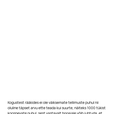
Kogustest rääkides ei ole väiksemate tellimuste puhul nii
oluline täpset arvu ette teada kui suurte, näiteks 1000 tükist
koosnevate puhul, sest vastavalt hooajale võib juhtuda, et