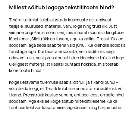
Millest sõltub logoga tekstiiltoote hind?
T-särgi tellimist tuleb alustada küsimuste esitamisest
tellijale: suurused, materjal, värv, lõige ning trüki liik. Just
viimane ongi Partsi sõnul see, mis määrab suuresti kingituse
lõpphinna: „Siiditrükk on ilusam, aga ka kallim. Presstrükk on
soodsam, aga seda saab teha vaid juhul, kui kliendile sobib ka
taustaga logo. Kui tausta ei soovita, võib siiditrükk isegi
odavam tulla, sest pressi puhul tuleb kleebisele trükitud logo
üleliigsest materjalist käsitsi puhtaks nokkida, mis tõstab
kohe toote hinda.“
Kõige kestvama tulemuse saab siiditrüki ja tikandi puhul –
võib öelda isegi, et T-särk kulub ise enne ära kui siiditrükk või
tikand. Presstrükk kestab vähem, ent see-eest on selle hind
soodsam. Aga eks eelkõige sõltub nii tekstiileseme kui ka
töötluse kestvus kasutamise sagedusest ning harjumustest.