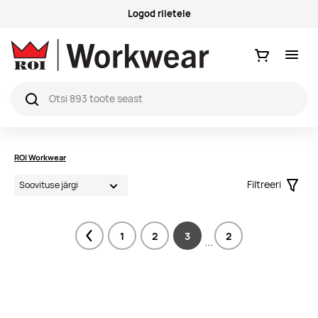
Logod riietele
Ostukorv
ROI Workwear
Filtreeri
Filter
1
2
3
2
Previous
...