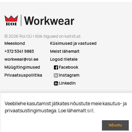
© 2026 Roi OÜ | Kõik õigused on kaitstud.
Meeskond
Küsimused ja vastused
+372 5341 9883
Meist lähemalt
workwear@roi.ee
Logod riietele
Müügitingimused
Facebook
Privaatsuspoliitika
Instagram
Linkedin
Veebilehe kasutamist jätkates nõustute meie kasutus- ja
privaatsustingimustega. Loe lähemalt
siit
.
Nõustu