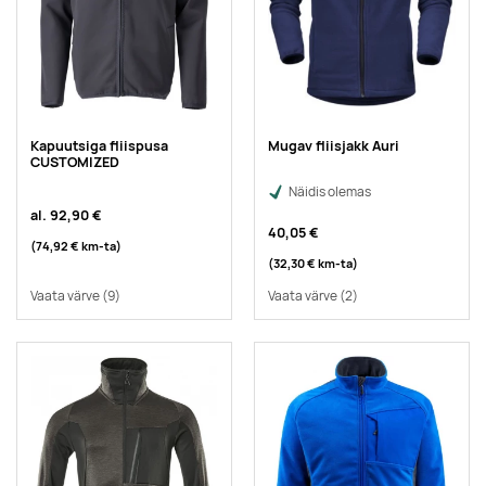
Kapuutsiga fliispusa
Mugav fliisjakk Auri
CUSTOMIZED
Näidis olemas
al.
92,90 €
40,05 €
(74,92 €
km-ta
)
(32,30 €
km-ta
)
Vaata värve
(9)
Vaata värve
(2)