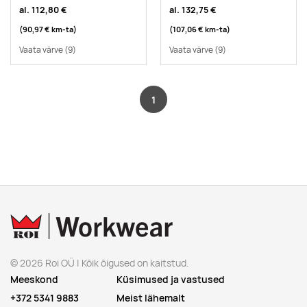
al.
112,80 €
al.
132,75 €
(90,97 €
km-ta
)
(107,06 €
km-ta
)
Vaata värve
(9)
Vaata värve
(9)
1
© 2026 Roi OÜ | Kõik õigused on kaitstud.
Meeskond
Küsimused ja vastused
+372 5341 9883
Meist lähemalt