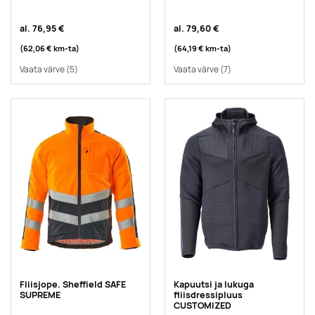
al.
76,95 €
al.
79,60 €
(62,06 €
km-ta
)
(64,19 €
km-ta
)
Vaata värve
(5)
Vaata värve
(7)
Fliisjope. Sheffield SAFE
Kapuutsi ja lukuga
SUPREME
fliisdressipluus
CUSTOMIZED