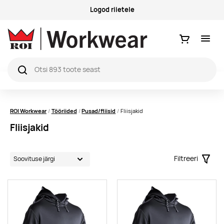
Küsimused ja vastused
Ostukorv
ROI Workwear
Tööriided
Pusad/fliisid
Fliisjakid
Fliisjakid
Filtreeri
Filter