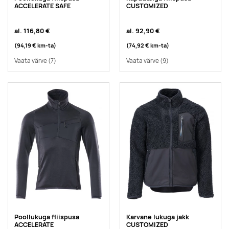
ACCELERATE SAFE
CUSTOMIZED
al.
116,80 €
al.
92,90 €
(94,19 €
km-ta
)
(74,92 €
km-ta
)
Vaata värve
(7)
Vaata värve
(9)
Poollukuga fliispusa
Karvane lukuga jakk
ACCELERATE
CUSTOMIZED