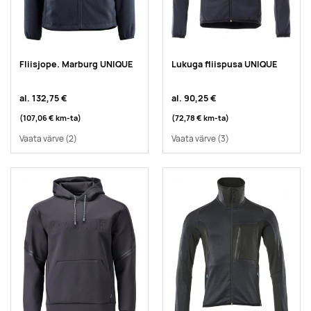
Fliisjope. Marburg UNIQUE
Lukuga fliispusa UNIQUE
al.
132,75 €
al.
90,25 €
(107,06 €
km-ta
)
(72,78 €
km-ta
)
Vaata värve
(2)
Vaata värve
(3)