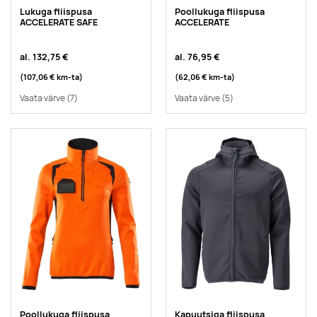
Lukuga fliispusa
Poollukuga fliispusa
ACCELERATE SAFE
ACCELERATE
al.
132,75 €
al.
76,95 €
(107,06 €
km-ta
)
(62,06 €
km-ta
)
Vaata värve
(7)
Vaata värve
(5)
Poollukuga fliispusa
Kapuutsiga fliispusa