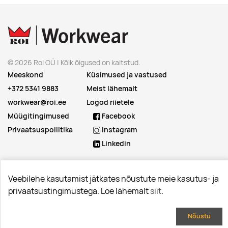
© 2026 Roi OÜ | Kõik õigused on kaitstud.
Meeskond
Küsimused ja vastused
+372 5341 9883
Meist lähemalt
workwear@roi.ee
Logod riietele
Müügitingimused
Facebook
Privaatsuspoliitika
Instagram
Linkedin
Veebilehe kasutamist jätkates nõustute meie kasutus- ja
privaatsustingimustega. Loe lähemalt
siit
.
Nõustu