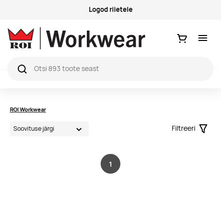
Logod riietele
Ostukorv
ROI Workwear
Filtreeri
Filter
1