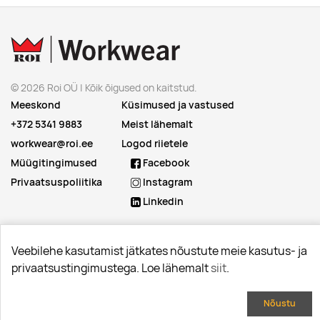
© 2026 Roi OÜ | Kõik õigused on kaitstud.
Meeskond
Küsimused ja vastused
+372 5341 9883
Meist lähemalt
workwear@roi.ee
Logod riietele
Müügitingimused
Facebook
Privaatsuspoliitika
Instagram
Linkedin
Veebilehe kasutamist jätkates nõustute meie kasutus- ja
privaatsustingimustega. Loe lähemalt
siit
.
Nõustu