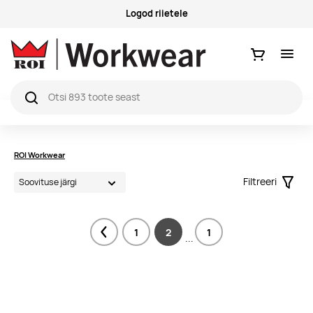
Logod riietele
Ostukorv
ROI Workwear
Filtreeri
Filter
1
2
1
Previous
...