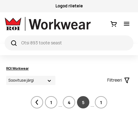
Logod riietele
Ostukorv
ROI Workwear
Filtreeri
Filter
1
4
5
1
Previous
...
...