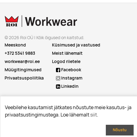
© 2026 Roi OÜ | Kõik õigused on kaitstud.
Meeskond
Küsimused ja vastused
+372 5341 9883
Meist lähemalt
workwear@roi.ee
Logod riietele
Müügitingimused
Facebook
Privaatsuspoliitika
Instagram
Linkedin
Veebilehe kasutamist jätkates nõustute meie kasutus- ja
privaatsustingimustega. Loe lähemalt
siit
.
Nõustu