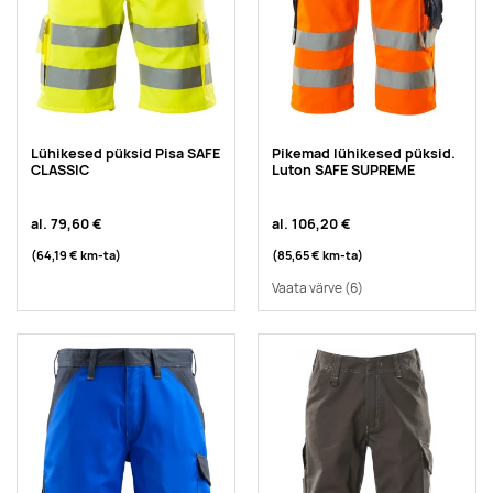
Lühikesed püksid Pisa SAFE
Pikemad lühikesed püksid.
CLASSIC
Luton SAFE SUPREME
al.
79,60 €
al.
106,20 €
(64,19 €
km-ta
)
(85,65 €
km-ta
)
Vaata värve
(6)