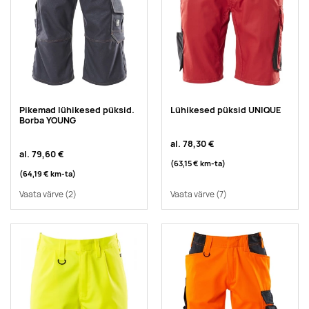
Pikemad lühikesed püksid.
Lühikesed püksid UNIQUE
Borba YOUNG
al.
78,30 €
al.
79,60 €
(63,15 €
km-ta
)
(64,19 €
km-ta
)
Vaata värve
(2)
Vaata värve
(7)