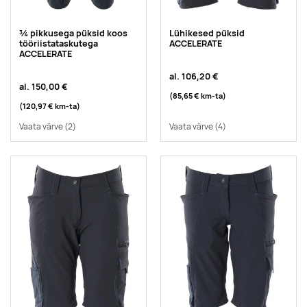
¾ pikkusega püksid koos
Lühikesed püksid
tööriistataskutega
ACCELERATE
ACCELERATE
al.
106,20 €
al.
150,00 €
(85,65 €
km-ta
)
(120,97 €
km-ta
)
Vaata värve
(2)
Vaata värve
(4)