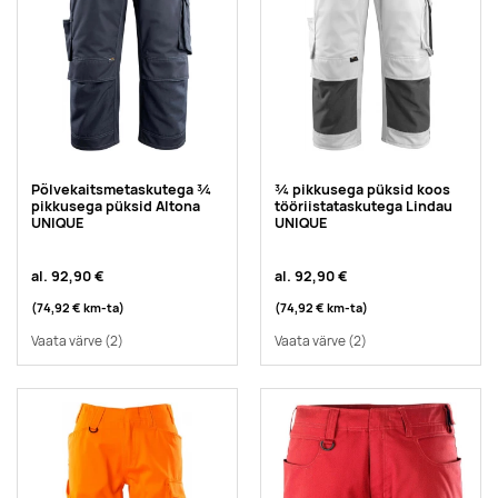
Põlvekaitsmetaskutega ¾
¾ pikkusega püksid koos
pikkusega püksid Altona
tööriistataskutega Lindau
UNIQUE
UNIQUE
al.
92,90 €
al.
92,90 €
(74,92 €
km-ta
)
(74,92 €
km-ta
)
Vaata värve
(2)
Vaata värve
(2)