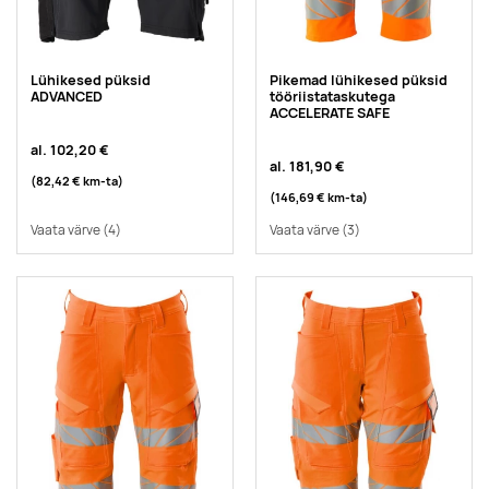
Lühikesed püksid
Pikemad lühikesed püksid
ADVANCED
tööriistataskutega
ACCELERATE SAFE
al.
102,20 €
al.
181,90 €
(82,42 €
km-ta
)
(146,69 €
km-ta
)
Vaata värve
(4)
Vaata värve
(3)