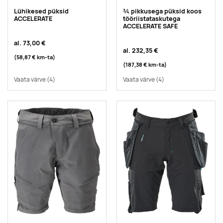
Lühikesed püksid
¾ pikkusega püksid koos
ACCELERATE
tööriistataskutega
ACCELERATE SAFE
al.
73,00 €
al.
232,35 €
(58,87 €
km-ta
)
(187,38 €
km-ta
)
Vaata värve
(4)
Vaata värve
(4)