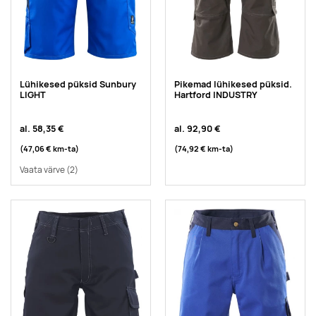
Lühikesed püksid Sunbury
Pikemad lühikesed püksid.
LIGHT
Hartford INDUSTRY
al.
58,35 €
al.
92,90 €
(47,06 €
km-ta
)
(74,92 €
km-ta
)
Vaata värve
(2)