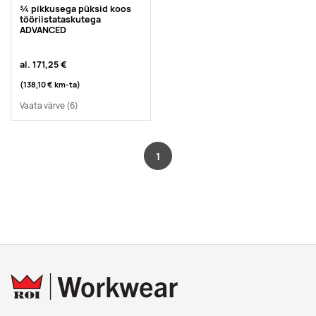
¾ pikkusega püksid koos
tööriistataskutega
ADVANCED
al.
171,25 €
(138,10 €
km-ta
)
Vaata värve
(6)
1