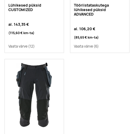
Lühikesed püksid
Tööriistataskutega
CUSTOMIZED
lühikesed püksid
ADVANCED
al.
143,35 €
al.
106,20 €
(115,60 €
km-ta
)
(85,65 €
km-ta
)
Vaata värve
(12)
Vaata värve
(6)