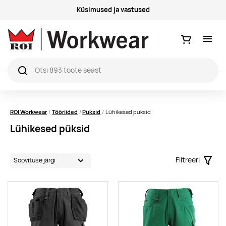
Küsimused ja vastused
Ostukorv
ROI Workwear
Tööriided
Püksid
Lühikesed püksid
Lühikesed püksid
Filtreeri
Filter