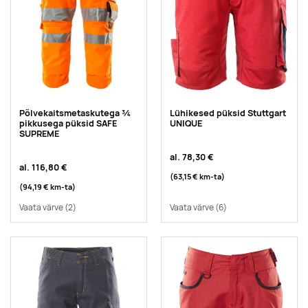
Põlvekaitsmetaskutega ¾
Lühikesed püksid Stuttgart
pikkusega püksid SAFE
UNIQUE
SUPREME
al.
78,30 €
al.
116,80 €
(63,15 €
km-ta
)
(94,19 €
km-ta
)
Vaata värve
(2)
Vaata värve
(6)