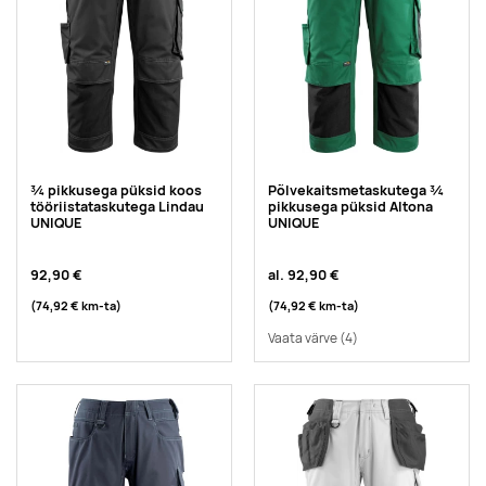
¾ pikkusega püksid koos
Põlvekaitsmetaskutega ¾
tööriistataskutega Lindau
pikkusega püksid Altona
UNIQUE
UNIQUE
92,90 €
al.
92,90 €
(74,92 €
km-ta
)
(74,92 €
km-ta
)
Vaata värve
(4)