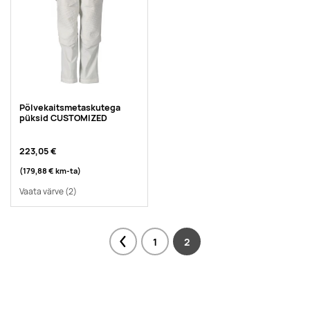
Põlvekaitsmetaskutega
püksid CUSTOMIZED
223,05 €
(179,88 €
km-ta
)
Vaata värve
(2)
1
2
Previous