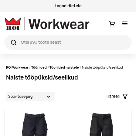
Logod riietele
Ostukorv
ROI Workwear
Tööriided
Tööriided naistele
Naiste tööpüksid/seelikud
Naiste tööpüksid/seelikud
Filtreeri
Filter