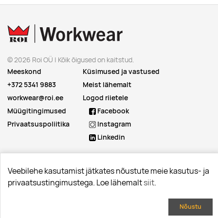
© 2026 Roi OÜ | Kõik õigused on kaitstud.
Meeskond
Küsimused ja vastused
+372 5341 9883
Meist lähemalt
workwear@roi.ee
Logod riietele
Müügitingimused
Facebook
Privaatsuspoliitika
Instagram
Linkedin
Veebilehe kasutamist jätkates nõustute meie kasutus- ja
privaatsustingimustega. Loe lähemalt
siit
.
Nõustu