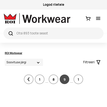
Logod riietele
Ostukorv
ROI Workwear
Filtreeri
Filter
1
8
9
1
Previous
...
...