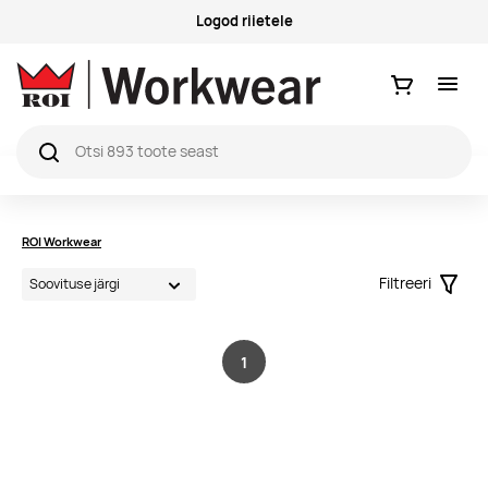
Logod riietele
Ostukorv
ROI Workwear
Filtreeri
Filter
1