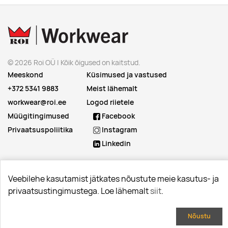
© 2026 Roi OÜ | Kõik õigused on kaitstud.
Meeskond
Küsimused ja vastused
+372 5341 9883
Meist lähemalt
workwear@roi.ee
Logod riietele
Müügitingimused
Facebook
Privaatsuspoliitika
Instagram
Linkedin
Veebilehe kasutamist jätkates nõustute meie kasutus- ja
privaatsustingimustega. Loe lähemalt
siit
.
Nõustu