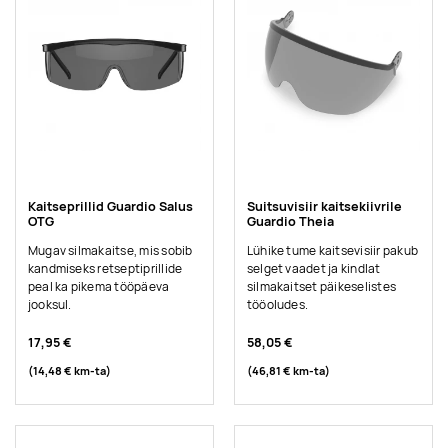
Kaitseprillid Guardio Salus
Suitsuvisiir kaitsekiivrile
OTG
Guardio Theia
Mugav silmakaitse, mis sobib
Lühike tume kaitsevisiir pakub
kandmiseks retseptiprillide
selget vaadet ja kindlat
peal ka pikema tööpäeva
silmakaitset päikeselistes
jooksul.
tööoludes.
17,95 €
58,05 €
(14,48 €
km-ta
)
(46,81 €
km-ta
)