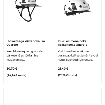
UV-kaitsega kiivri nokalisa
Kiivri esimene nokk
Guardio
lisakaitseks Guardio
Pakub lisavarju ning muudab
Praktiline lisatarvik, mis
päikese käes töötamise
parandab kaitset ja nähtavust
mugavamaks.
nõudlikes töötingimustes.
30,30 €
21,40 €
(24,44 €
km-ta
)
(17,26 €
km-ta
)