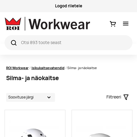
Logod riietele
Ostukorv
ROI Workwear
Isikukaitsevahendid
Silma- ja näokaitse
Silma- ja näokaitse
Filtreeri
Filter