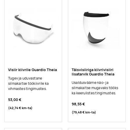
Visiir kiivrile Guardio Theia
Täisvisiiriga kiivrivisiiri
lisatarvik Guardio Theia
Tugev ja uduvastane
Usaldusväärne näo- ja
silmakaitse töökiivrile ka
silmakaitse mugavaks tööks
vihmastes tingimustes.
ka keerulistes tingimustes.
53,00 €
98,55 €
(42,74 €
km-ta
)
(79,48 €
km-ta
)