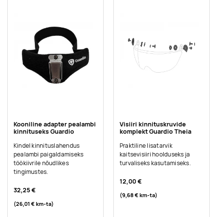
Kooniline adapter pealambi
Visiiri kinnituskruvide
kinnituseks Guardio
komplekt Guardio Theia
Kindel kinnituslahendus
Praktiline lisatarvik
pealambi paigaldamiseks
kaitsevisiiri hoolduseks ja
töökiivrile nõudlikes
turvaliseks kasutamiseks.
tingimustes.
12,00 €
32,25 €
(9,68 €
km-ta
)
(26,01 €
km-ta
)