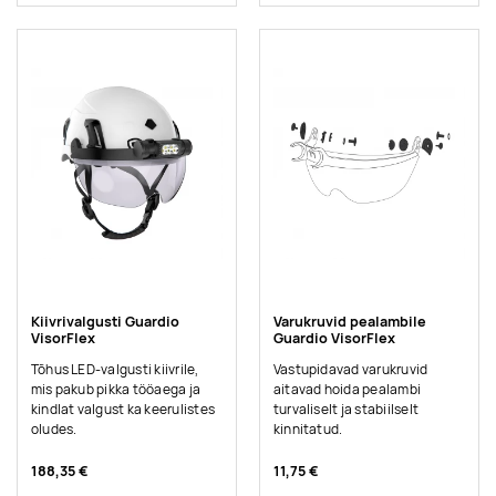
Kiivrivalgusti Guardio
Varukruvid pealambile
VisorFlex
Guardio VisorFlex
Tõhus LED-valgusti kiivrile,
Vastupidavad varukruvid
mis pakub pikka tööaega ja
aitavad hoida pealambi
kindlat valgust ka keerulistes
turvaliselt ja stabiilselt
oludes.
kinnitatud.
188,35 €
11,75 €