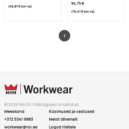
94,75 €
(46,81 €
km-ta
)
(76,41 €
km-ta
)
1
© 2026 Roi OÜ | Kõik õigused on kaitstud.
Meeskond
Küsimused ja vastused
+372 5341 9883
Meist lähemalt
workwear@roi.ee
Logod riietele