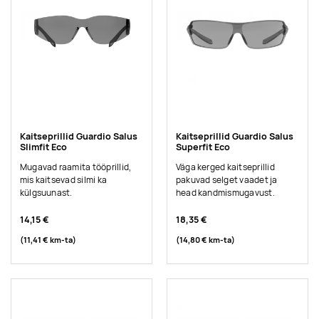
Kaitseprillid Guardio Salus
Kaitseprillid Guardio Salus
Slimfit Eco
Superfit Eco
Mugavad raamita tööprillid,
Väga kerged kaitseprillid
mis kaitsevad silmi ka
pakuvad selget vaadet ja
külgsuunast.
head kandmismugavust.
14,15 €
18,35 €
(11,41 €
km-ta
)
(14,80 €
km-ta
)