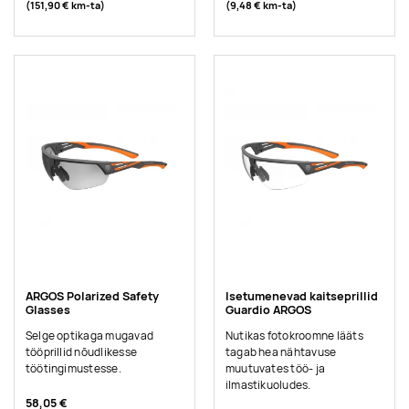
(151,90 €
km-ta
)
(9,48 €
km-ta
)
ARGOS Polarized Safety
Isetumenevad kaitseprillid
Glasses
Guardio ARGOS
Selge optikaga mugavad
Nutikas fotokroomne lääts
tööprillid nõudlikesse
tagab hea nähtavuse
töötingimustesse.
muutuvates töö- ja
ilmastikuoludes.
58,05 €