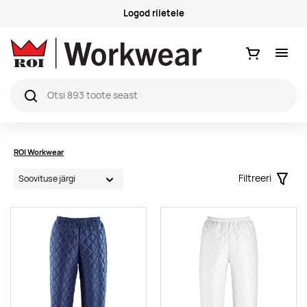
Logod riietele
Ostukorv
ROI Workwear
Filtreeri
Filter