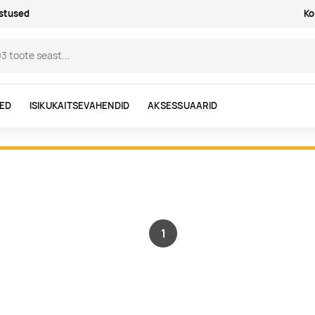
astused
Ko
DED
ISIKUKAITSEVAHENDID
AKSESSUAARID
1