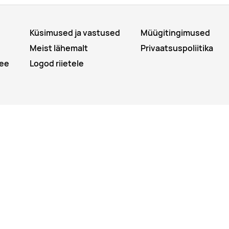
Küsimused ja vastused
Müügitingimused
Meist lähemalt
Privaatsuspoliitika
ee
Logod riietele