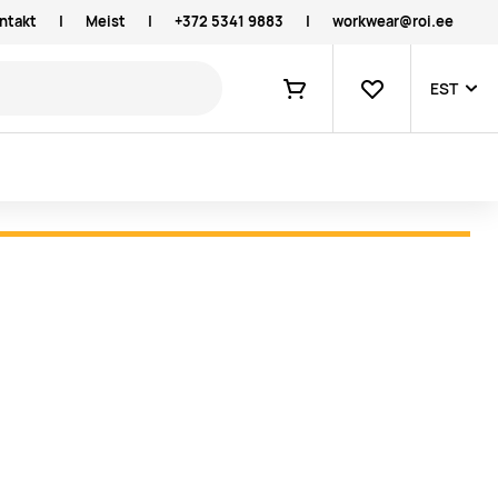
ntakt
|
Meist
|
+372 5341 9883
|
workwear@roi.ee
Lemmikud
EST
Ostukorv