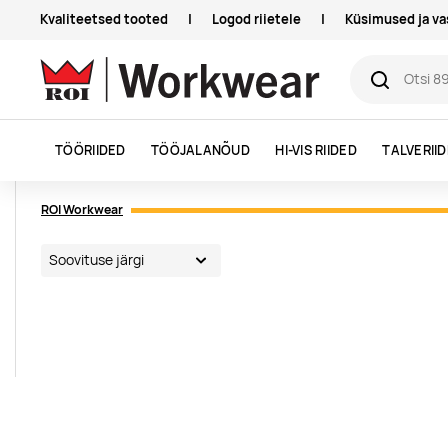
Kvaliteetsed tooted
|
Logod riietele
|
Küsimused ja v
TÖÖRIIDED
TÖÖJALANÕUD
HI-VIS RIIDED
TALVERII
ROI Workwear