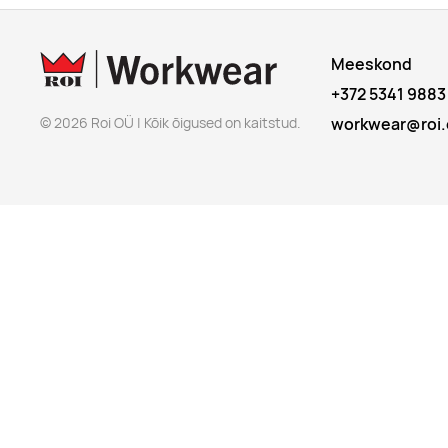
Meeskond
+372 5341 9883
© 2026 Roi OÜ | Kõik õigused on kaitstud.
workwear@roi.