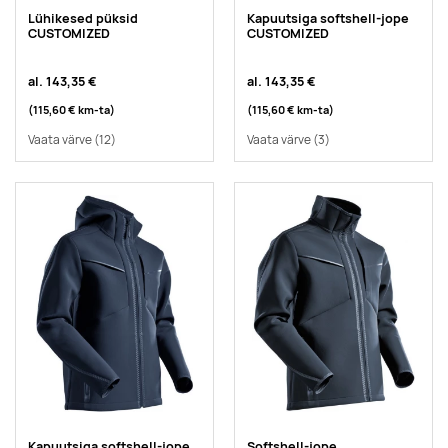
Lühikesed püksid
Kapuutsiga softshell-jope
CUSTOMIZED
CUSTOMIZED
al.
143,35 €
al.
143,35 €
(115,60 €
km-ta
)
(115,60 €
km-ta
)
Vaata värve
(12)
Vaata värve
(3)
Kapuutsiga softshell-jope
Softshell-jope