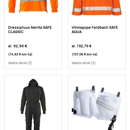
Dressipluus Melita SAFE
Vihmajope Feldbach SAFE
CLASSIC
AQUA
al.
92,90 €
al.
132,75 €
(74,92 €
km-ta
)
(107,06 €
km-ta
)
Vaata värve
(2)
Vaata värve
(2)