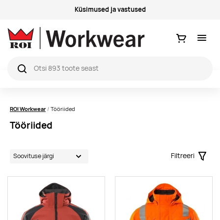
Küsimused ja vastused
Ostukorv
ROI Workwear
Tööriided
Tööriided
Filtreeri
Filter