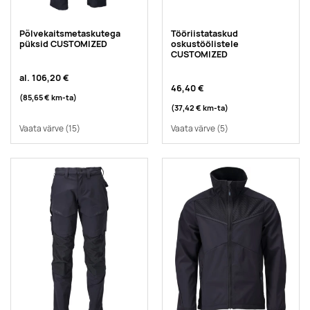
Põlvekaitsmetaskutega
Tööriistataskud
püksid CUSTOMIZED
oskustöölistele
CUSTOMIZED
al.
106,20 €
46,40 €
(85,65 €
km-ta
)
(37,42 €
km-ta
)
Vaata värve
(15)
Vaata värve
(5)