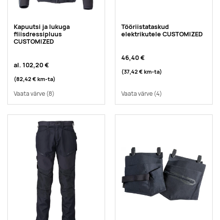
Kapuutsi ja lukuga
Tööriistataskud
fliisdressipluus
elektrikutele CUSTOMIZED
CUSTOMIZED
46,40 €
al.
102,20 €
(37,42 €
km-ta
)
(82,42 €
km-ta
)
Vaata värve
(8)
Vaata värve
(4)