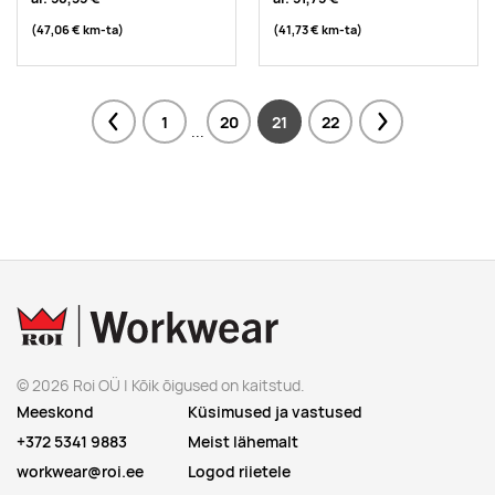
(47,06 €
km-ta
)
(41,73 €
km-ta
)
1
20
21
22
Previous
Next
...
© 2026 Roi OÜ | Kõik õigused on kaitstud.
Meeskond
Küsimused ja vastused
+372 5341 9883
Meist lähemalt
workwear@roi.ee
Logod riietele