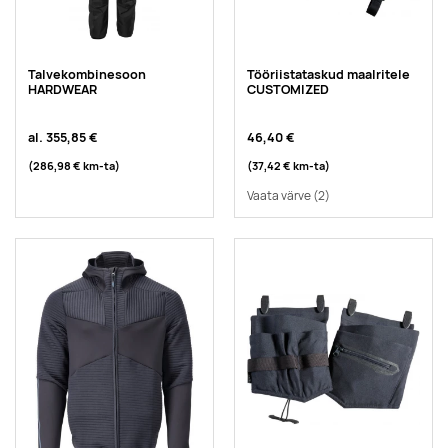
Talvekombinesoon
Tööriistataskud maalritele
HARDWEAR
CUSTOMIZED
al.
355,85 €
46,40 €
(286,98 €
km-ta
)
(37,42 €
km-ta
)
Vaata värve
(2)