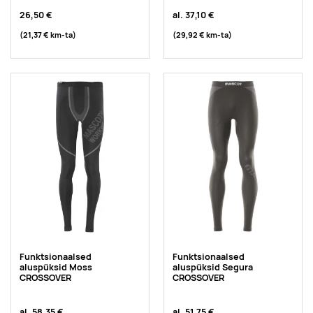
26,50 €
al.
37,10 €
(21,37 €
km-ta
)
(29,92 €
km-ta
)
Funktsionaalsed
Funktsionaalsed
aluspüksid Moss
aluspüksid Segura
CROSSOVER
CROSSOVER
al.
58,35 €
al.
51,75 €