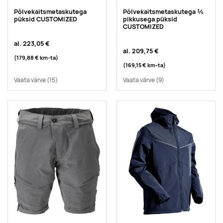
Põlvekaitsmetaskutega
Põlvekaitsmetaskutega ¾
püksid CUSTOMIZED
pikkusega püksid
CUSTOMIZED
al.
223,05 €
al.
209,75 €
(179,88 €
km-ta
)
(169,15 €
km-ta
)
Vaata värve
(15)
Vaata värve
(9)