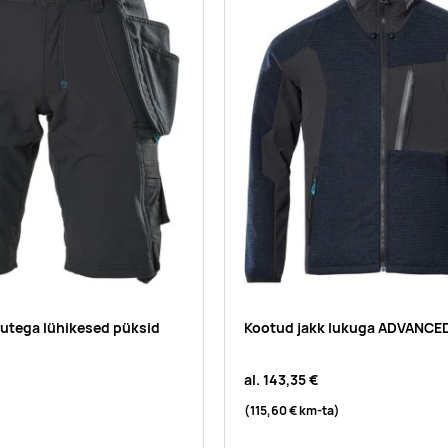
kutega lühikesed püksid
Kootud jakk lukuga ADVANCE
al.
143,35 €
(115,60 €
km-ta
)
)