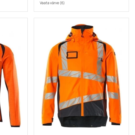
Vaata värve
(6)