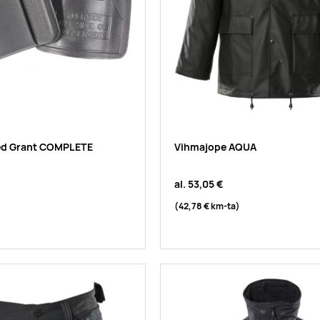
ed Grant COMPLETE
Vihmajope AQUA
al.
53,05 €
(42,78 €
km-ta
)