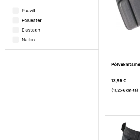
Puuvill
Polüester
Elastaan
Nailon
Põlvekaitsm
13,95 €
(11,25 €
km-ta
)