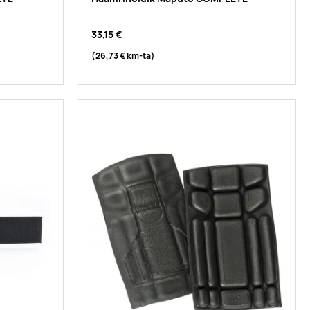
33,15 €
(26,73 €
km-ta
)