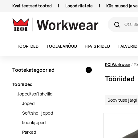
Kvaliteetsed tooted
|
Logod riietele
|
Küsimused ja v
TÖÖRIIDED
TÖÖJALANÕUD
HI-VIS RIIDED
TALVERII
ROI Workwear
Tö
Tootekategooriad
Tööriided
Tööriided
Joped/softshellid
Joped
Softshell joped
Koorikjoped
Parkad