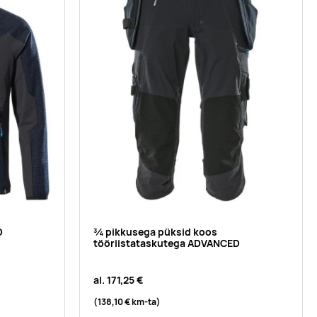
D
¾ pikkusega püksid koos
tööriistataskutega ADVANCED
al.
171,25 €
(138,10 €
km-ta
)