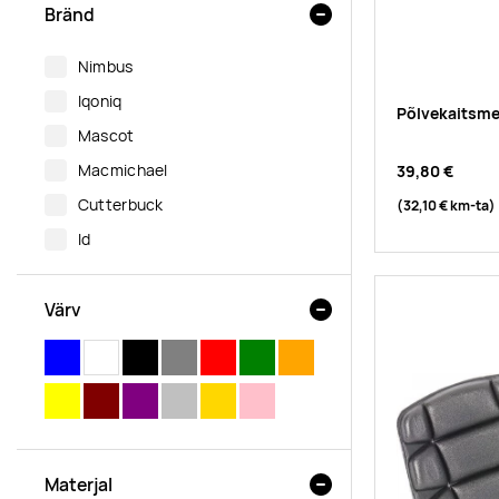
Bränd
nimbus
iqoniq
Põlvekaitsm
mascot
macmichael
39,80 €
cutterbuck
(32,10 €
km-ta
)
id
Värv
SININE
VALGE
MUST
HALL
PUNANE
ROHELINE
ORANŽ
KOLLANE
PRUUN
LILLA
HÕBEDANE
KULDNE
ROOSA
Materjal