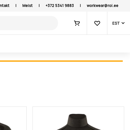
ntakt
|
Meist
|
+372 5341 9883
|
workwear@roi.ee
Lemmikud
EST
Ostukorv