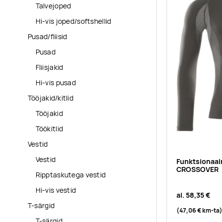
Talvejoped
Hi-vis joped/softshellid
Pusad/fliisid
Pusad
Fliisjakid
Hi-vis pusad
Tööjakid/kitlid
Tööjakid
Töökitlid
Vestid
Vestid
Funktsionaal
CROSSOVER
Ripptaskutega vestid
Hi-vis vestid
al.
58,35 €
T-särgid
(47,06 €
km-ta
T-särgid