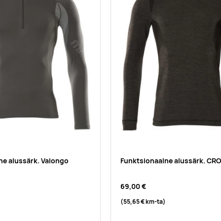
ne alussärk. Valongo
Funktsionaalne alussärk. C
69,00 €
(55,65 €
km-ta
)
)