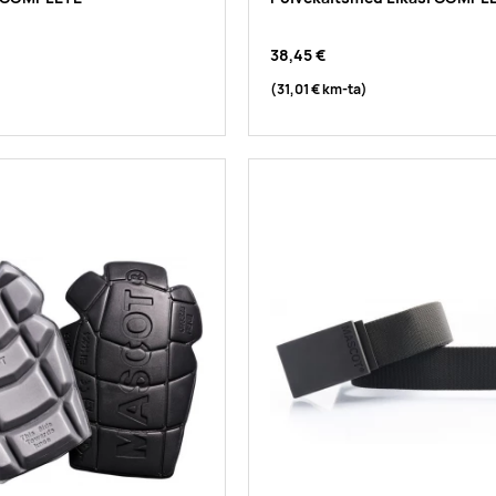
38,45 €
(31,01 €
km-ta
)