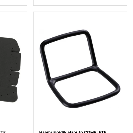
ETE
Haamrihoidik Maputo COMPLETE