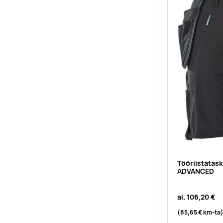
Tööriistatas
ADVANCED
al.
106,20 €
(85,65 €
km-ta