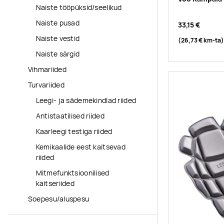
Naiste tööpüksid/seelikud
Naiste pusad
33,15 €
Naiste vestid
(26,73 €
km-ta
)
Naiste särgid
Vihmariided
Turvariided
Leegi- ja sädemekindlad riided
Antistaatilised riided
Kaarleegi testiga riided
Kemikaalide eest kaitsevad
riided
Mitmefunktsioonilised
kaitseriided
Soepesu/aluspesu