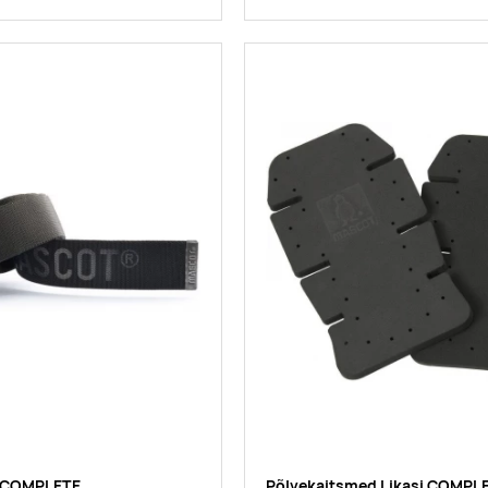
 COMPLETE
Põlvekaitsmed Likasi COMPL