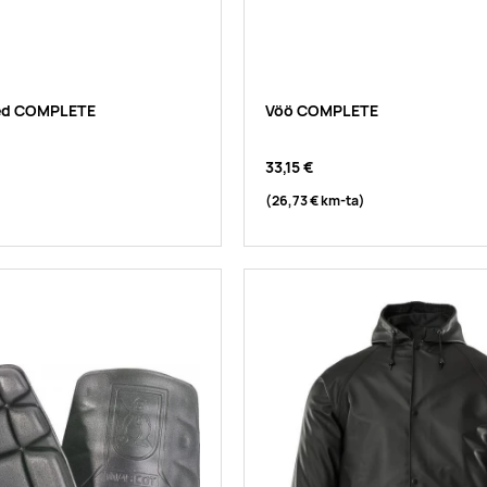
ed COMPLETE
Vöö COMPLETE
33,15 €
(26,73 €
km-ta
)