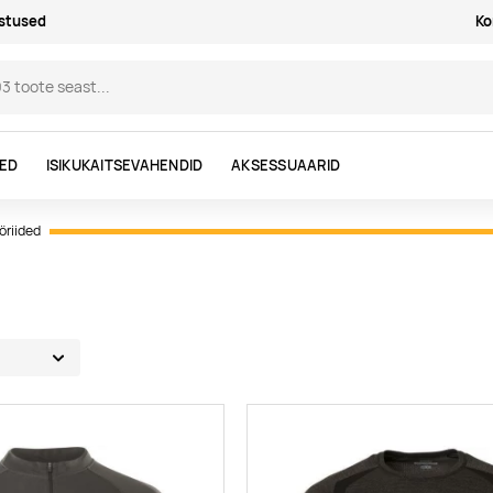
astused
Ko
DED
ISIKUKAITSEVAHENDID
AKSESSUAARID
öriided