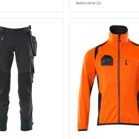
Vaata värve
(4)