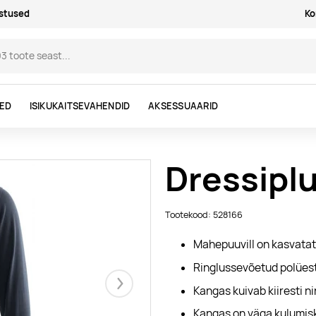
astused
Ko
DED
ISIKUKAITSEVAHENDID
AKSESSUAARID
Dressip
Tootekood: 528166
Mahepuuvill on kasvatatu
Ringlussevõetud polüest
Kangas kuivab kiiresti ni
Järgmised
Kangas on väga kulumisk