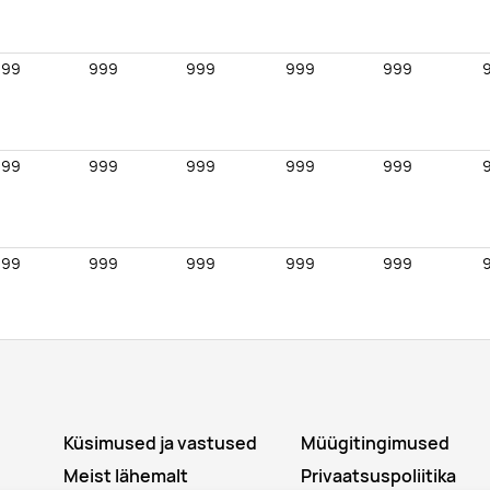
999
999
999
999
999
999
999
999
999
999
999
999
999
999
999
999
999
999
999
999
Küsimused ja vastused
Müügitingimused
999
999
999
999
999
Meist lähemalt
Privaatsuspoliitika