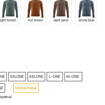
light forest green
nut brown
dark sand
stone blue
ONE
5XLONE
6XLONE
L--ONE
M--ONE
NE
Mõõdutabel
ööpäeva)