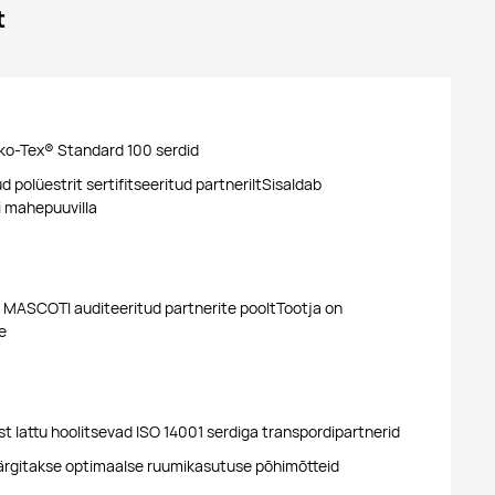
t
ko-Tex® Standard 100 serdid
 polüestrit sertifitseeritud partneriltSisaldab
ri mahepuuvilla
MASCOTI auditeeritud partnerite pooltTootja on
e
t lattu hoolitsevad ISO 14001 serdiga transpordipartnerid
ärgitakse optimaalse ruumikasutuse põhimõtteid