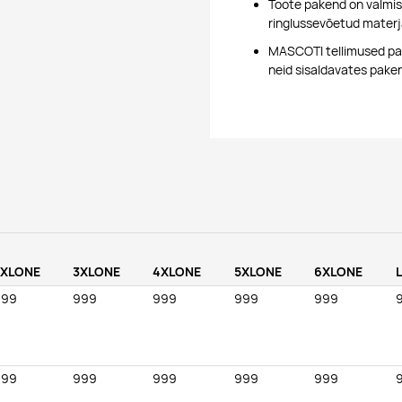
Toote pakend on valmis
ringlussevõetud materj
MASCOTI tellimused pan
neid sisaldavates pake
2XLONE
3XLONE
4XLONE
5XLONE
6XLONE
999
999
999
999
999
999
999
999
999
999