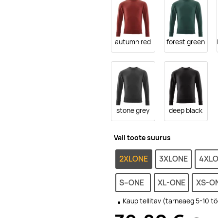
autumn red
forest green
stone grey
deep black
Vali toote suurus
2XLONE
3XLONE
4XL
S--ONE
XL-ONE
XS-O
Kaup tellitav (tarneaeg 5-10 t