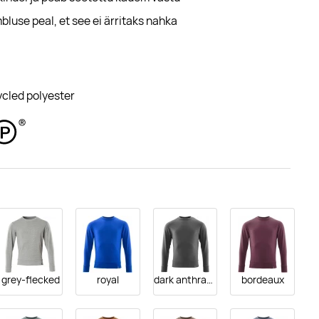
use peal, et see ei ärritaks nahka
cled polyester
grey-flecked
royal
dark anthracite
bordeaux