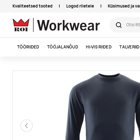
Kvaliteetsed tooted
|
Logod riietele
|
Küsimused ja v
TÖÖRIIDED
TÖÖJALANÕUD
HI-VIS RIIDED
TALVERII
Eelmised