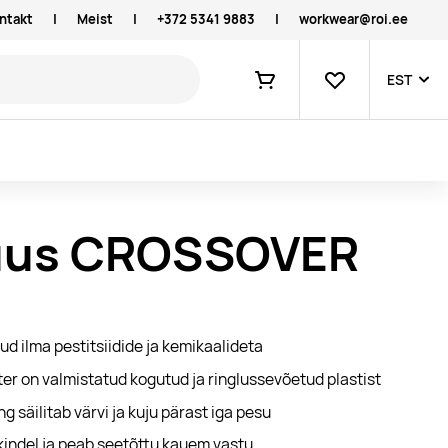
ntakt
|
Meist
|
+372 5341 9883
|
workwear@roi.ee
Lemmikud
EST
Ostukorv
luus CROSSOVER
d ilma pestitsiidide ja kemikaalideta
er on valmistatud kogutud ja ringlussevõetud plastist
ng säilitab värvi ja kuju pärast iga pesu
indel ja peab seetõttu kauem vastu