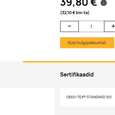
39,80 €
i
(32,10 €
km-ta
)
Küsi hulgipakkumist
Sertifikaadid
OEKO-TEX® STANDARD 100