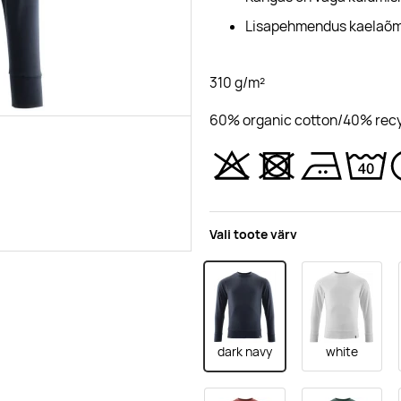
Lisapehmendus kaelaõmbl
310 g/m²
60% organic cotton/40% recy
Vali toote värv
dark navy
white