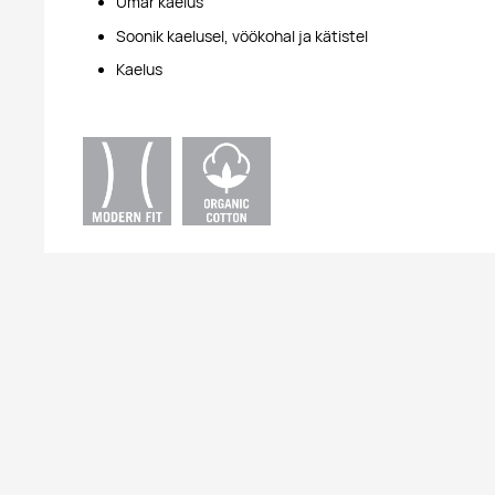
Ümar kaelus
Soonik kaelusel, vöökohal ja kätistel
Kaelus