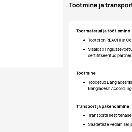
Tootmine ja transpor
Toormaterjal ja töötlemine
Tootel on REACHi ja Oe
Sisaldab ringlussevõetud
sertifitseeritud partne
Tootmine
Toodetud Bangladeshis 
Bangladesh Accordi liig
Transport ja pakendamine
Transpordi eest tehases
Saadetiste vedamisel j