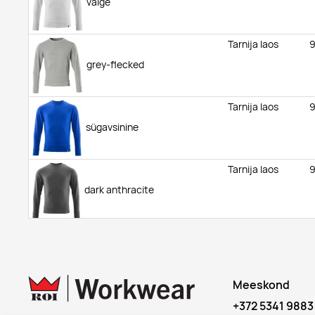
valge
Tarnija laos
grey-flecked
Tarnija laos
sügavsinine
Tarnija laos
dark anthracite
Tarnija laos
Roi laos
bordoopunane
Meeskond
Tarnija laos
+372 5341 9883
autumn red