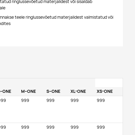
tatud ringlussevõetud materjalidest või sisaldab
ale
nakse teele ringlussevõetud materjalidest valmistatud või
ndites
L--ONE
M--ONE
S--ONE
XL-ONE
XS-ONE
999
999
999
999
999
999
999
999
999
999