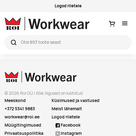
Logod riietele
Ostukorv
© 2026 Roi OÜ | Kõik õigused on kaitstud.
Meeskond
Küsimused ja vastused
+372 5341 9883
Meist lähemalt
workwear@roi.ee
Logod riietele
Müügitingimused
Facebook
Privaatsuspoliitika
Instagram