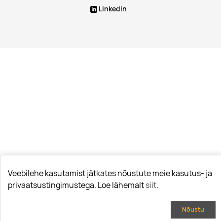
Linkedin
Veebilehe kasutamist jätkates nõustute meie kasutus- ja
privaatsustingimustega. Loe lähemalt
siit
.
Nõustu