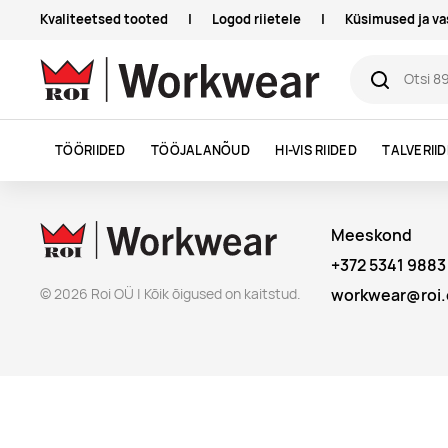
Kvaliteetsed tooted
|
Logod riietele
|
Küsimused ja v
TÖÖRIIDED
TÖÖJALANÕUD
HI-VIS RIIDED
TALVERII
Meeskond
+372 5341 9883
© 2026 Roi OÜ | Kõik õigused on kaitstud.
workwear@roi.