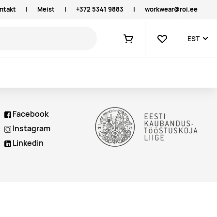
ntakt
|
Meist
|
+372 5341 9883
|
workwear@roi.ee
Lemmikud
EST
Ostukorv
Facebook
Instagram
Linkedin