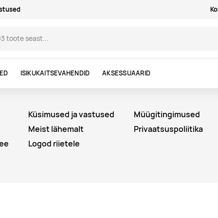
astused
Ko
DED
ISIKUKAITSEVAHENDID
AKSESSUAARID
Küsimused ja vastused
Müügitingimused
Meist lähemalt
Privaatsuspoliitika
ee
Logod riietele