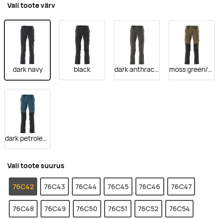
Vali toote värv
dark navy
black
dark anthracite
moss green/black
dark petroleum/black
Vali toote suurus
76C42
76C43
76C44
76C45
76C46
76C47
76C48
76C49
76C50
76C51
76C52
76C54