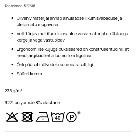
Tootekood: 527618
Üliveniv materjal annab ainulaadse liikumisvabaduse ja
ületamatu mugavuse
Vett tõrjuv multifunktsionaalne veniv materjal on ühtaegu
kerge ja väga vastupidav
Ergonoomilise kujuga püksisääred on konstrueeritud nii, et
need järgiksid keha loomulikke liigutusi
Õhk pääseb põlvedele suurepäraselt ligi
Säärel kumm
235 g/m²
92% polyamide 8% elastane