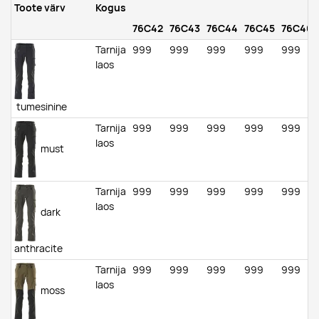
Toote värv
Kogus
76C42
76C43
76C44
76C45
76C46
Tarnija
999
999
999
999
999
laos
tumesinine
Tarnija
999
999
999
999
999
laos
must
Tarnija
999
999
999
999
999
laos
dark
anthracite
Tarnija
999
999
999
999
999
laos
moss