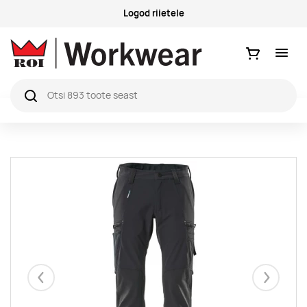
Küsimused ja vastused
Ostukorv
Eelmised
Järgmise