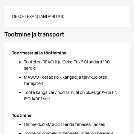
OEKO-TEX® STANDARD 100
Tootmine ja transport
Toormaterjal ja töötlemine
Tootel on REACHi ja Oeko-Tex® Standard 100
serdid
MASCOT ostab kõik kangad ja tarvikud otse
tarnijatelt
Toote kanga värvinud tarnijal on bluesign®-i ja EN
ISO 14001 sert
Tootmine
Õmmeldud MASCOTI enda tehases Laoses
Toode on õmmeldud tehases, millel on heade ja