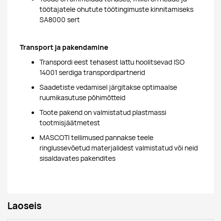
töötajatele ohutute töötingimuste kinnitamiseks
SA8000 sert
Transport ja pakendamine
Transpordi eest tehasest lattu hoolitsevad ISO
14001 serdiga transpordipartnerid
Saadetiste vedamisel järgitakse optimaalse
ruumikasutuse põhimõtteid
Toote pakend on valmistatud plastmassi
tootmisjäätmetest
MASCOTI tellimused pannakse teele
ringlussevõetud materjalidest valmistatud või neid
sisaldavates pakendites
Laoseis