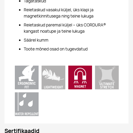
Tagataskud
Reietaskud vasakul küljel, üks klapi ja
magnetkinnitusega ning teine lukuga
Reietaskud paremal küljel – üks CORDURA®
kangast noatupe ja teine lukuga
Säärel kumm
Toote mõned osad on tugevdatud
Sertifikaadid