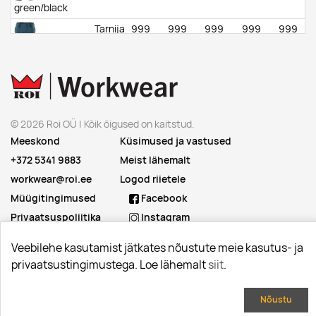
green/black
Tarnija
999
999
999
999
999
laos
dark
petroleum/black
© 2026 Roi OÜ | Kõik õigused on kaitstud.
Meeskond
Küsimused ja vastused
+372 5341 9883
Meist lähemalt
workwear@roi.ee
Logod riietele
Müügitingimused
Facebook
Privaatsuspoliitika
Instagram
Linkedin
Veebilehe kasutamist jätkates nõustute meie kasutus- ja
privaatsustingimustega. Loe lähemalt
siit
.
Nõustu