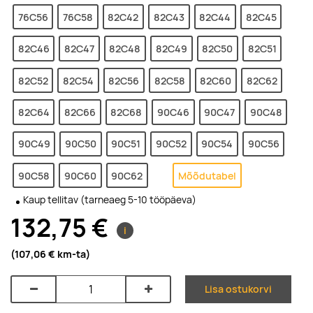
76C56
76C58
82C42
82C43
82C44
82C45
82C46
82C47
82C48
82C49
82C50
82C51
82C52
82C54
82C56
82C58
82C60
82C62
82C64
82C66
82C68
90C46
90C47
90C48
90C49
90C50
90C51
90C52
90C54
90C56
90C58
90C60
90C62
Mõõdutabel
Kaup tellitav (tarneaeg 5-10 tööpäeva)
132,75 €
i
(107,06 €
km-ta
)
Lisa ostukorvi