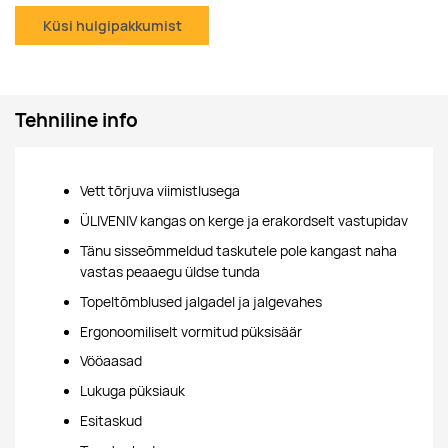
Küsi hulgipakkumist
Tehniline info
Vett tõrjuva viimistlusega
ÜLIVENIV kangas on kerge ja erakordselt vastupidav
Tänu sisseõmmeldud taskutele pole kangast naha
vastas peaaegu üldse tunda
Topeltõmblused jalgadel ja jalgevahes
Ergonoomiliselt vormitud püksisäär
Vööaasad
Lukuga püksiauk
Esitaskud