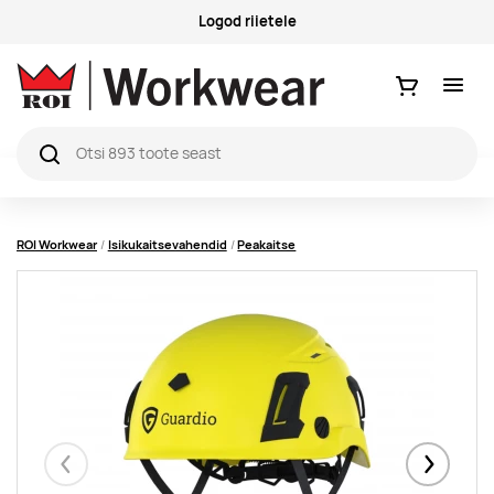
Logod riietele
Ostukorv
ROI Workwear
Isikukaitsevahendid
Peakaitse
Eelmised
Järgmise