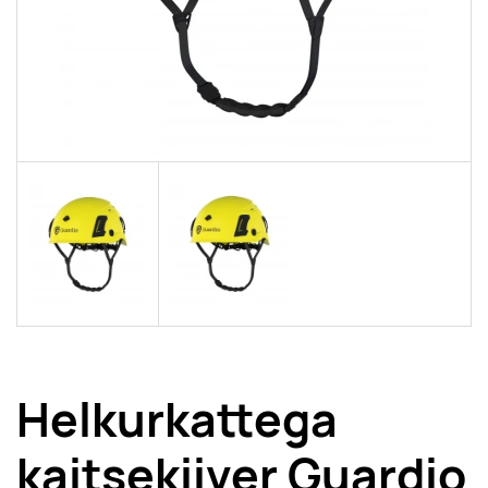
Helkurkattega
kaitsekiiver Guardio