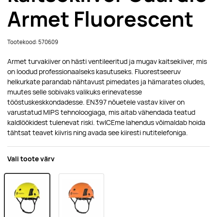
Armet Fluorescent
Tootekood: 570609
Armet turvakiiver on hästi ventileeritud ja mugav kaitsekiiver, mis
on loodud professionaalseks kasutuseks. Fluorestseeruv
helkurkate parandab nähtavust pimedates ja hämarates oludes,
muutes selle sobivaks valikuks erinevatesse
tööstuskeskkondadesse. EN397 nõuetele vastav kiiver on
varustatud MIPS tehnoloogiaga, mis aitab vähendada teatud
kaldlöökidest tulenevat riski. twICEme lahendus võimaldab hoida
tähtsat teavet kiivris ning avada see kiiresti nutitelefoniga.
Vali toote värv