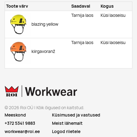
Toote värv
Saadaval
Kogus
Tarnija laos
Küsi laoseisu
blazing yellow
Tarnija laos
Küsi laoseisu
kiirgavoranž
© 2026 Roi OÜ | Kõik õigused on kaitstud.
Meeskond
Küsimused ja vastused
+372 5341 9883
Meist lähemalt
workwear@roi.ee
Logod riietele