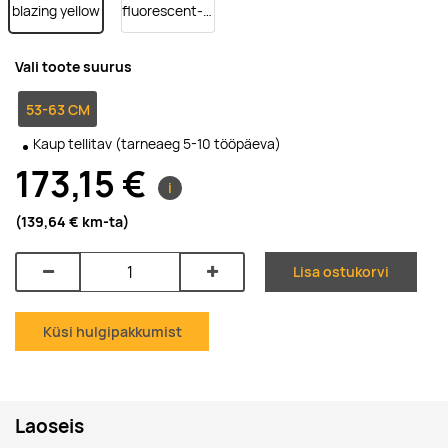
blazing yellow
fluorescent-orange
Vali toote suurus
53-63 CM
Kaup tellitav (tarneaeg 5-10 tööpäeva)
173,15 €
i
(139,64 €
km-ta
)
Lisa ostukorvi
Küsi hulgipakkumist
Laoseis