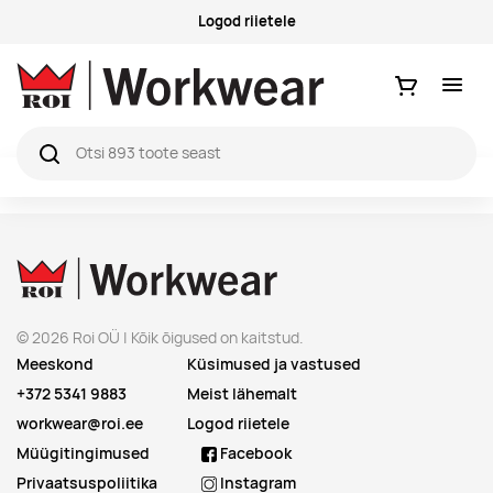
Logod riietele
Ostukorv
© 2026 Roi OÜ | Kõik õigused on kaitstud.
Meeskond
Küsimused ja vastused
+372 5341 9883
Meist lähemalt
workwear@roi.ee
Logod riietele
Müügitingimused
Facebook
Privaatsuspoliitika
Instagram