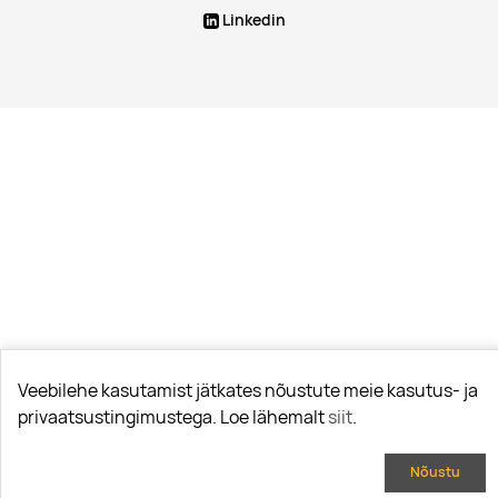
Linkedin
Veebilehe kasutamist jätkates nõustute meie kasutus- ja
privaatsustingimustega. Loe lähemalt
siit
.
Nõustu