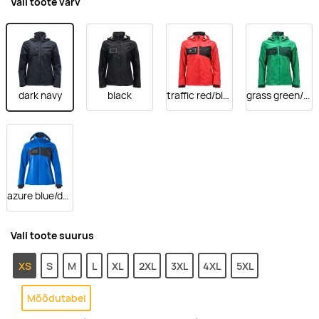
Vali toote värv
dark navy
black
traffic red/black
grass green/green
azure blue/dark navy
Vali toote suurus
XS
S
M
L
XL
2XL
3XL
4XL
5XL
Mõõdutabel