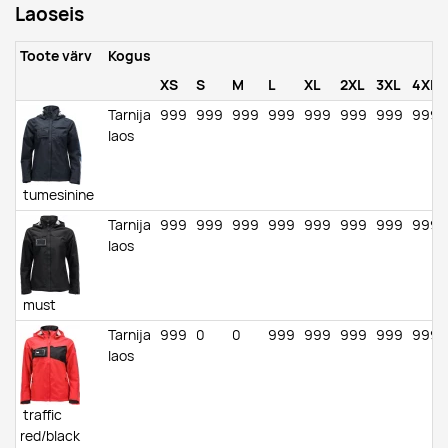
Laoseis
Toote värv
Kogus
XS
S
M
L
XL
2XL
3XL
4XL
Tarnija
999
999
999
999
999
999
999
999
laos
tumesinine
Tarnija
999
999
999
999
999
999
999
999
laos
must
Tarnija
999
0
0
999
999
999
999
999
laos
traffic
red/black