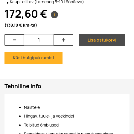
Kaup tellitav (tarneaeg 5-10 tööpäeva)
172,60 €
i
(139,19 €
km-ta
)
Lisa ostukorvi
Küsi hulgipakkumist
Tehniline info
Naistele
Hingav, tuule- ja veekindel
Teibitud õmblused