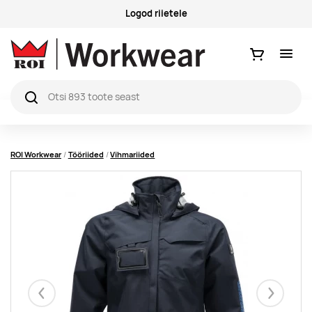
Logod riietele
Ostukorv
ROI Workwear
Tööriided
Vihmariided
Eelmised
Järgmise