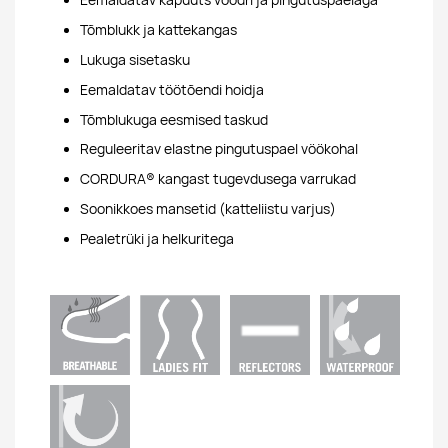
Eemaldatav kapuuts voodri ja pingutuspaelaga
Tõmblukk ja kattekangas
Lukuga sisetasku
Eemaldatav töötõendi hoidja
Tõmblukuga eesmised taskud
Reguleeritav elastne pingutuspael vöökohal
CORDURA® kangast tugevdusega varrukad
Soonikkoes mansetid (katteliistu varjus)
Pealetrüki ja helkuritega