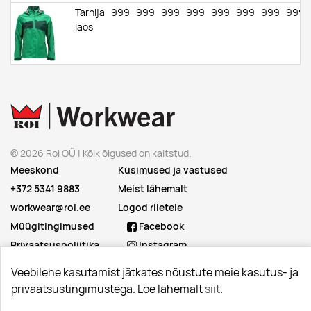
Tarnija
999
999
999
999
999
999
999
999
laos
grass
green/green
Tarnija
999
0
0
0
999
999
999
999
laos
© 2026 Roi OÜ | Kõik õigused on kaitstud.
azure
Meeskond
Küsimused ja vastused
blue/dark
navy
+372 5341 9883
Meist lähemalt
workwear@roi.ee
Logod riietele
Müügitingimused
Facebook
Privaatsuspoliitika
Instagram
Linkedin
Veebilehe kasutamist jätkates nõustute meie kasutus- ja
privaatsustingimustega. Loe lähemalt
siit
.