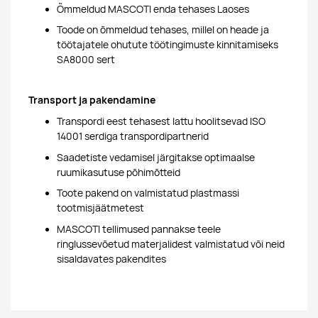
Õmmeldud MASCOTI enda tehases Laoses
Toode on õmmeldud tehases, millel on heade ja
töötajatele ohutute töötingimuste kinnitamiseks
SA8000 sert
Transport ja pakendamine
Transpordi eest tehasest lattu hoolitsevad ISO
14001 serdiga transpordipartnerid
Saadetiste vedamisel järgitakse optimaalse
ruumikasutuse põhimõtteid
Toote pakend on valmistatud plastmassi
tootmisjäätmetest
MASCOTI tellimused pannakse teele
ringlussevõetud materjalidest valmistatud või neid
sisaldavates pakendites