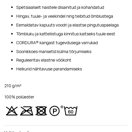
Spetsiaalselt naistele disainitud ja kohandatud
Hingav, tuule- ja veekindel ning teibitud õmblustega
Eemaldatav kapuuts voodri ja elastse pingutuspaelaga
Tõmbluku ja katteliistuga kinnitus kaitseks tuule eest
CORDURA® kangast tugevdusega varrukad
Soonikkoes mansetid külma tõrjumiseks
Reguleeritav elastne vöökoht
Helkurid nähtavuse parandamiseks
210 g/m²
100% polüester