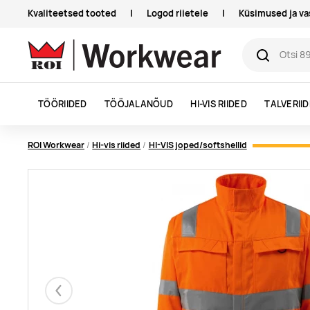
Kvaliteetsed tooted
|
Logod riietele
|
Küsimused ja v
TÖÖRIIDED
TÖÖJALANÕUD
HI-VIS RIIDED
TALVERII
ROI Workwear
Hi-vis riided
HI-VIS joped/softshellid
Eelmised