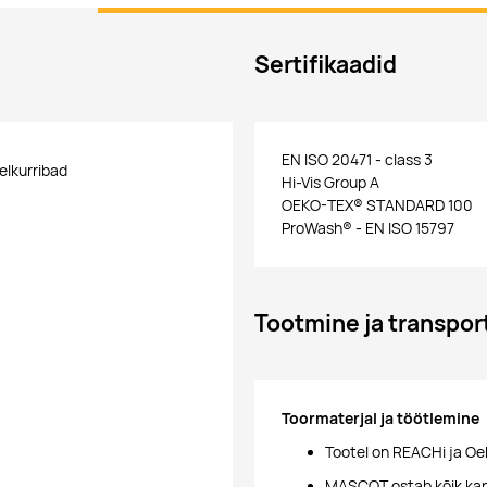
Sertifikaadid
EN ISO 20471 - class 3
elkurribad
Hi-Vis Group A
OEKO-TEX® STANDARD 100
ProWash® - EN ISO 15797
Tootmine ja transpor
Toormaterjal ja töötlemine
Tootel on REACHi ja Oe
MASCOT ostab kõik kang