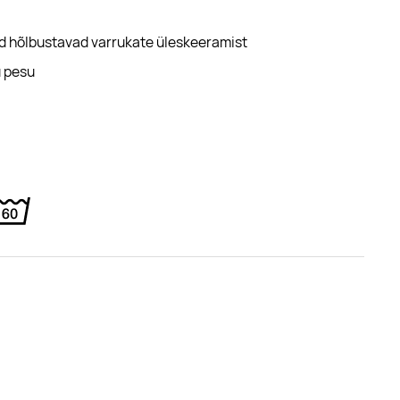
d hõlbustavad varrukate üleskeeramist
u pesu