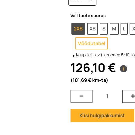
Vali toote suurus
2XS
XS
S
M
L
X
Mõõdutabel
Kaup tellitav (tarneaeg 5-10 t
126,10 €
i
(101,69 €
km-ta
)
Küsi hulgipakkumist