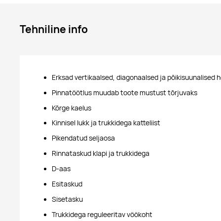
Tehniline info
Erksad vertikaalsed, diagonaalsed ja põikisuunalised h
Pinnatöötlus muudab toote mustust tõrjuvaks
Kõrge kaelus
Kinnisel lukk ja trukkidega katteliist
Pikendatud seljaosa
Rinnataskud klapi ja trukkidega
D-aas
Esitaskud
Sisetasku
Trukkidega reguleeritav vöökoht