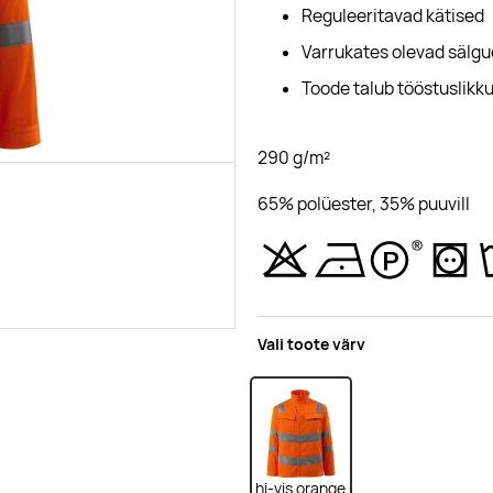
Reguleeritavad kätised
Varrukates olevad sälgu
Toode talub tööstuslikk
290 g/m²
65% polüester, 35% puuvill
Vali toote värv
hi-vis orange