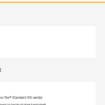
t
ko-Tex® Standard 100 serdid
ad ja tarvikud otse tarnijatelt