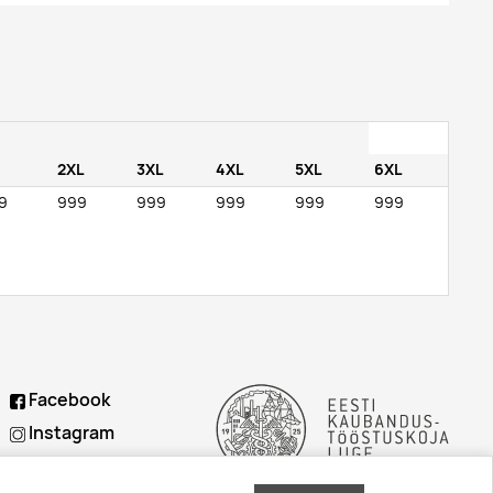
2XL
3XL
4XL
5XL
6XL
9
999
999
999
999
999
Facebook
Instagram
Linkedin