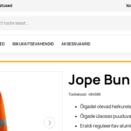
astused
Ko
DED
ISIKUKAITSEVAHENDID
AKSESSUAARID
Jope Bun
Tootekood: 484586
Õlgadel olevad helkurel
Õlgade ülaosas puuduva
Eraldi reguleeritav alum
Järgmised