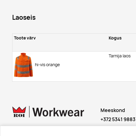
Laoseis
Toote värv
Kogus
Tarnija laos
hi-vis orange
Meeskond
+372 5341 9883
© 2026 Roi OÜ | Kõik õigused on kaitstud.
workwear@roi.