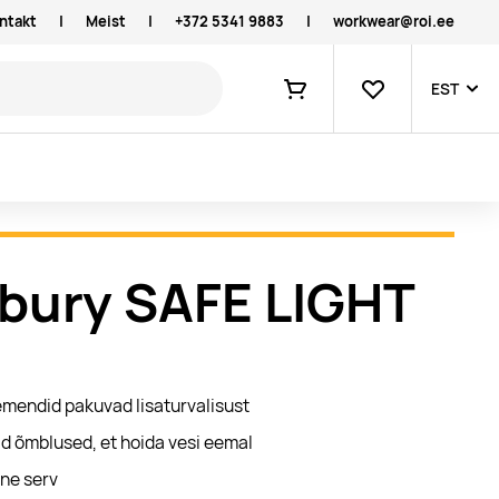
ntakt
|
Meist
|
+372 5341 9883
|
workwear@roi.ee
Lemmikud
EST
Ostukorv
bury SAFE LIGHT
emendid pakuvad lisaturvalisust
d õmblused, et hoida vesi eemal
ine serv