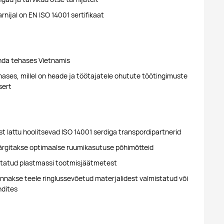
rnijal on EN ISO 14001 sertifikaat
a tehases Vietnamis
ses, millel on heade ja töötajatele ohutute töötingimuste
sert
t lattu hoolitsevad ISO 14001 serdiga transpordipartnerid
ärgitakse optimaalse ruumikasutuse põhimõtteid
statud plastmassi tootmisjäätmetest
nakse teele ringlussevõetud materjalidest valmistatud või
ndites