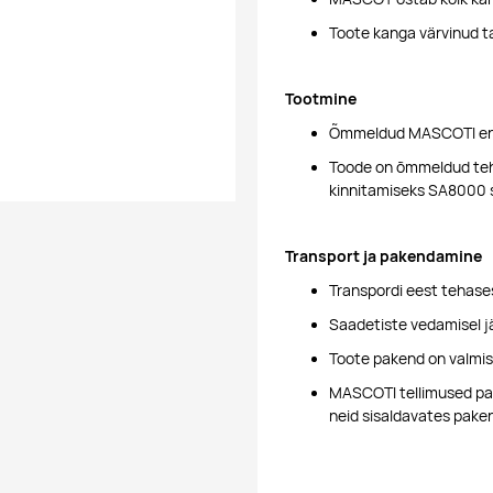
Toote kanga värvinud ta
Tootmine
Õmmeldud MASCOTI end
Toode on õmmeldud teha
kinnitamiseks SA8000 
Transport ja pakendamine
Transpordi eest tehases
Saadetiste vedamisel j
Toote pakend on valmi
MASCOTI tellimused pan
neid sisaldavates pake