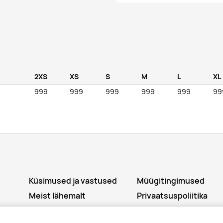
2XS
XS
S
M
L
XL
999
999
999
999
999
99
Küsimused ja vastused
Müügitingimused
Meist lähemalt
Privaatsuspoliitika
ee
Logod riietele