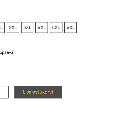
L
2XL
3XL
4XL
5XL
6XL
ööpäeva)
Lisa ostukorvi