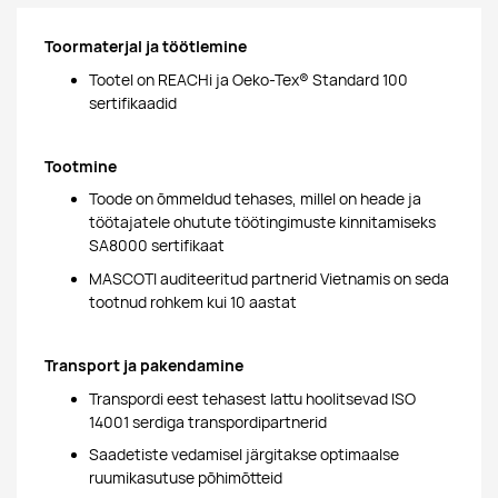
Toormaterjal ja töötlemine
Tootel on REACHi ja Oeko-Tex® Standard 100
sertifikaadid
Tootmine
Toode on õmmeldud tehases, millel on heade ja
töötajatele ohutute töötingimuste kinnitamiseks
SA8000 sertifikaat
MASCOTI auditeeritud partnerid Vietnamis on seda
tootnud rohkem kui 10 aastat
Transport ja pakendamine
Transpordi eest tehasest lattu hoolitsevad ISO
14001 serdiga transpordipartnerid
Saadetiste vedamisel järgitakse optimaalse
ruumikasutuse põhimõtteid