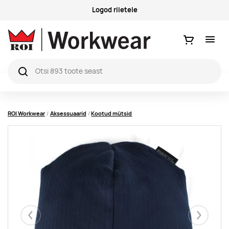
Logod riietele
Ostukorv
ROI Workwear
Aksessuaarid
Kootud mütsid
Eelmised
Järgmise