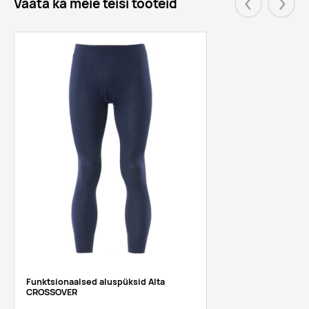
Vaata ka meie teisi tooteid
Eelmised
Järgm
Funktsionaalsed aluspüksid Alta
CROSSOVER