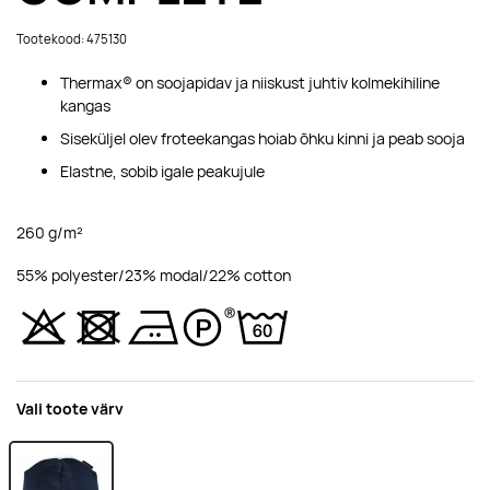
Tootekood: 475130
Thermax® on soojapidav ja niiskust juhtiv kolmekihiline
kangas
Siseküljel olev froteekangas hoiab õhku kinni ja peab sooja
Elastne, sobib igale peakujule
260 g/m²
55% polyester/23% modal/22% cotton
Vali toote värv