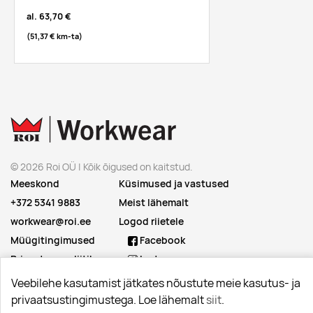
al.
63,70 €
(51,37 €
km-ta
)
© 2026 Roi OÜ | Kõik õigused on kaitstud.
Meeskond
Küsimused ja vastused
+372 5341 9883
Meist lähemalt
workwear@roi.ee
Logod riietele
Müügitingimused
Facebook
Privaatsuspoliitika
Instagram
Linkedin
Veebilehe kasutamist jätkates nõustute meie kasutus- ja
privaatsustingimustega. Loe lähemalt
siit
.