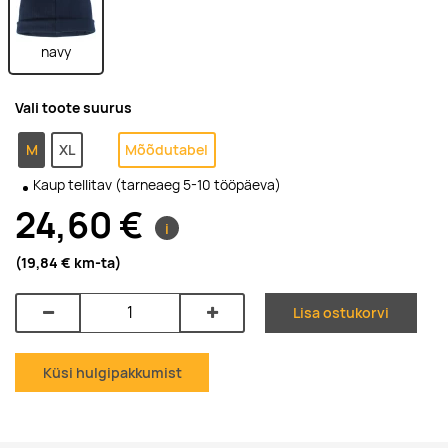
navy
Vali toote suurus
M
XL
Mõõdutabel
Kaup tellitav (tarneaeg 5-10 tööpäeva)
24,60 €
i
(19,84 €
km-ta
)
Lisa ostukorvi
Küsi hulgipakkumist