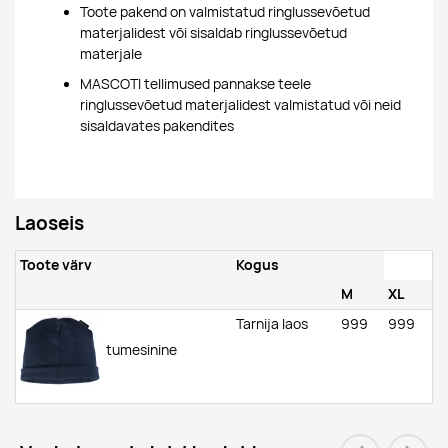
Toote pakend on valmistatud ringlussevõetud
materjalidest või sisaldab ringlussevõetud
materjale
MASCOTI tellimused pannakse teele
ringlussevõetud materjalidest valmistatud või neid
sisaldavates pakendites
Laoseis
Toote värv
Kogus
M
XL
Tarnija laos
999
999
tumesinine