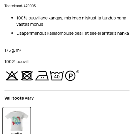
Tootekood: 470995
100% puuvillane kangas, mis imab niiskust ja tundub naha
vastas mõnus
Lisapehmendus kaelaõmbluse peal, et see ei ärritaks nahka
175 g/m²
100% puuvill
Vali toote värv
white