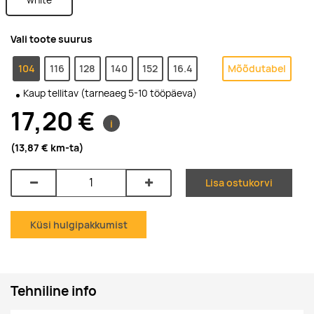
Vali toote suurus
104
116
128
140
152
16.4
Mõõdutabel
Kaup tellitav (tarneaeg 5-10 tööpäeva)
17,20 €
i
(13,87 €
km-ta
)
Lisa ostukorvi
Küsi hulgipakkumist
Tehniline info