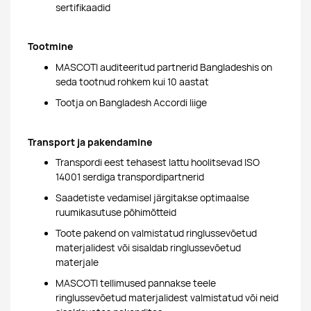
sertifikaadid
Tootmine
MASCOTI auditeeritud partnerid Bangladeshis on
seda tootnud rohkem kui 10 aastat
Tootja on Bangladesh Accordi liige
Transport ja pakendamine
Transpordi eest tehasest lattu hoolitsevad ISO
14001 serdiga transpordipartnerid
Saadetiste vedamisel järgitakse optimaalse
ruumikasutuse põhimõtteid
Toote pakend on valmistatud ringlussevõetud
materjalidest või sisaldab ringlussevõetud
materjale
MASCOTI tellimused pannakse teele
ringlussevõetud materjalidest valmistatud või neid