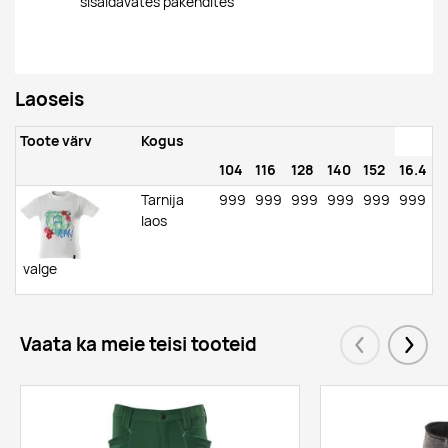
sisaldavates pakendites
Laoseis
Toote värv
Kogus
104
116
128
140
152
16.4
Tarnija
999
999
999
999
999
999
laos
valge
Vaata ka meie teisi tooteid
Eelmised
Järgm