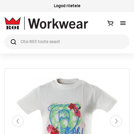
Logod riietele
Ostukorv
Eelmised
Järgmise