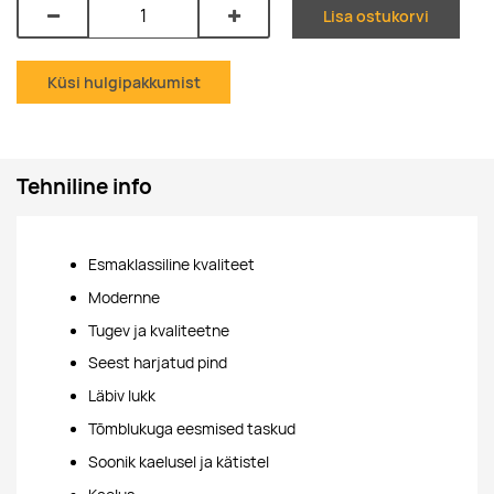
Lisa ostukorvi
Küsi hulgipakkumist
Tehniline info
Esmaklassiline kvaliteet
Modernne
Tugev ja kvaliteetne
Seest harjatud pind
Läbiv lukk
Tõmblukuga eesmised taskud
Soonik kaelusel ja kätistel