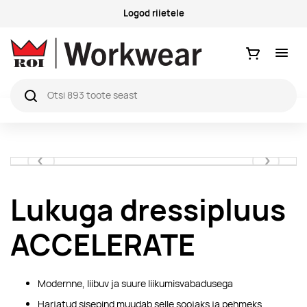
Logod riietele
Ostukorv
Eelmised
Järgmise
Lukuga dressipluus
ACCELERATE
Modernne, liibuv ja suure liikumisvabadusega
Harjatud sisepind muudab selle soojaks ja pehmeks