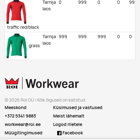
Tarnija
0
999
0
0
999
laos
traffic red/black
Tarnija
999
999
999
0
0
laos
grass
green/green
Tarnija
999
999
999
999
999
laos
azure blue/dark
© 2026 Roi OÜ | Kõik õigused on kaitstud.
navy
Meeskond
Küsimused ja vastused
+372 5341 9883
Meist lähemalt
workwear@roi.ee
Logod riietele
Müügitingimused
Facebook