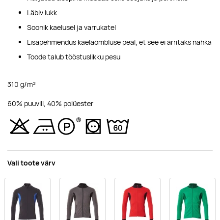
Läbiv lukk
Soonik kaelusel ja varrukatel
Lisapehmendus kaelaõmbluse peal, et see ei ärritaks nahka
Toode talub tööstuslikku pesu
310 g/m²
60% puuvill, 40% polüester
Vali toote värv