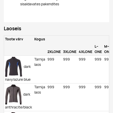
sisaldavates pakendites
Laoseis
Toote värv
Kogus
L--
M--
2XLONE
3XLONE
4XLONE
ONE
ONE
Tarnija
999
999
999
999
999
laos
dark
navy/azure blue
Tarnija
999
999
999
999
999
laos
dark
anthracite/black