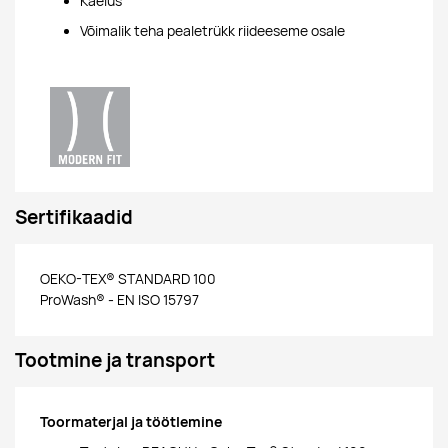
Kaelus
Võimalik teha pealetrükk riideeseme osale
Sertifikaadid
OEKO-TEX® STANDARD 100
ProWash® - EN ISO 15797
Tootmine ja transport
Toormaterjal ja töötlemine