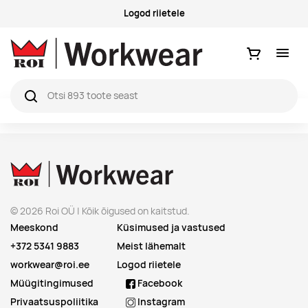
Logod riietele
Ostukorv
© 2026 Roi OÜ | Kõik õigused on kaitstud.
Meeskond
Küsimused ja vastused
+372 5341 9883
Meist lähemalt
workwear@roi.ee
Logod riietele
Müügitingimused
Facebook
Privaatsuspoliitika
Instagram