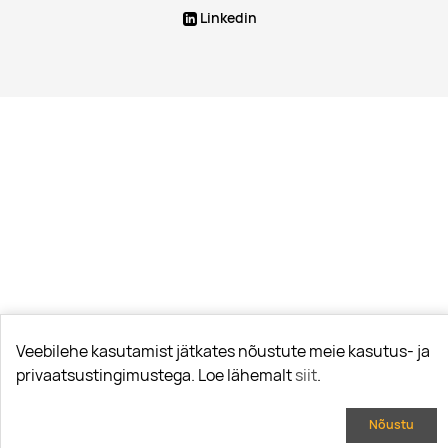
Linkedin
Veebilehe kasutamist jätkates nõustute meie kasutus- ja
privaatsustingimustega. Loe lähemalt
siit
.
Nõustu