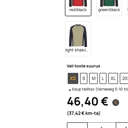
red/black
green/black
light-khaki/black
Vali toote suurus
XS
S
M
L
XL
2X
Kaup tellitav (tarneaeg 5-10 t
46,40 €
i
(37,42 €
km-ta
)