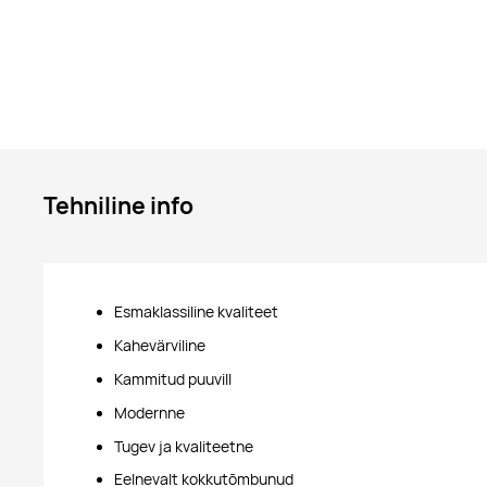
Tehniline info
Esmaklassiline kvaliteet
Kahevärviline
Kammitud puuvill
Modernne
Tugev ja kvaliteetne
Eelnevalt kokkutõmbunud