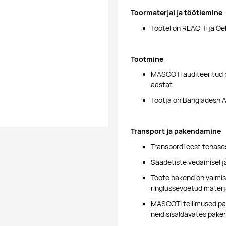
Toormaterjal ja töötlemine
Tootel on REACHi ja Oe
Tootmine
MASCOTI auditeeritud p
aastat
Tootja on Bangladesh Ac
Transport ja pakendamine
Transpordi eest tehases
Saadetiste vedamisel j
Toote pakend on valmis
ringlussevõetud materj
MASCOTI tellimused pan
neid sisaldavates pake