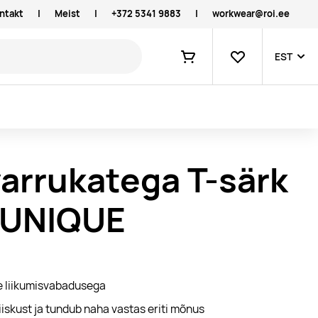
ntakt
|
Meist
|
+372 5341 9883
|
workwear@roi.ee
Lemmikud
EST
Ostukorv
varrukatega T-särk
d UNIQUE
re liikumisvabadusega
iskust ja tundub naha vastas eriti mõnus