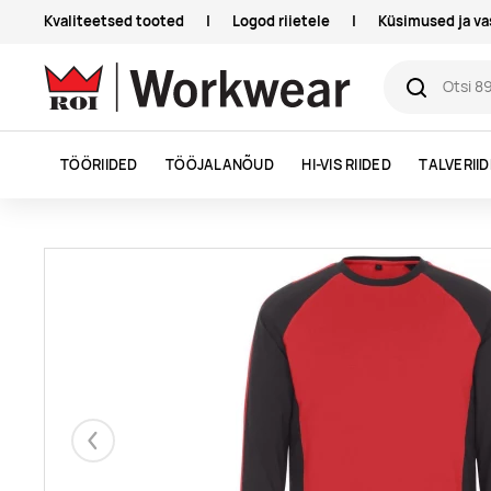
Kvaliteetsed tooted
|
Logod riietele
|
Küsimused ja v
TÖÖRIIDED
TÖÖJALANÕUD
HI-VIS RIIDED
TALVERII
Eelmised