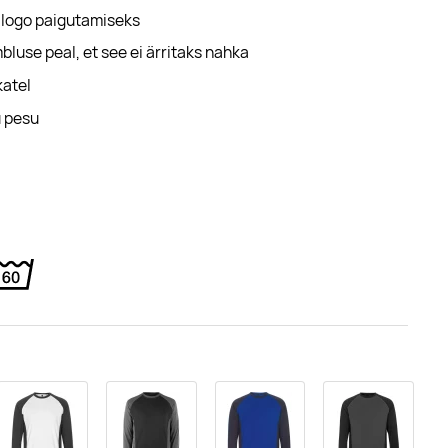
e logo paigutamiseks
use peal, et see ei ärritaks nahka
katel
u pesu