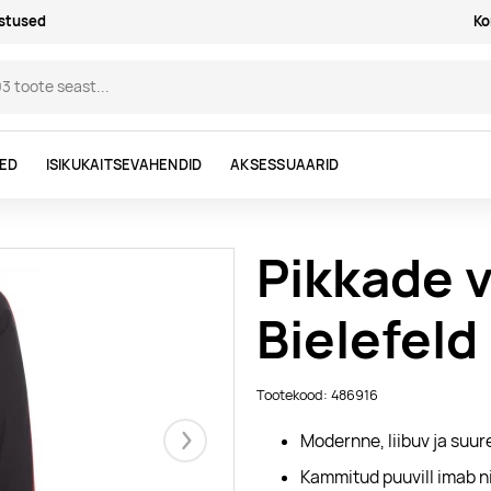
astused
Ko
DED
ISIKUKAITSEVAHENDID
AKSESSUAARID
Pikkade 
Bielefel
Tootekood: 486916
Modernne, liibuv ja suu
Järgmised
Kammitud puuvill imab ni