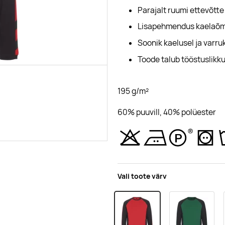
Parajalt ruumi ettevõtt
Lisapehmendus kaelaõmbl
Soonik kaelusel ja varru
Toode talub tööstuslikk
195 g/m²
60% puuvill, 40% polüester
Vali toote värv