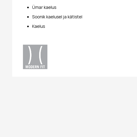
Ümar kaelus
Soonik kaelusel ja kätistel
Kaelus