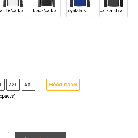
white/dark anthracite
black/dark anthracite
royal/dark navy
dark anthracite/black
L
3XL
4XL
Mõõdutabel
ööpäeva)