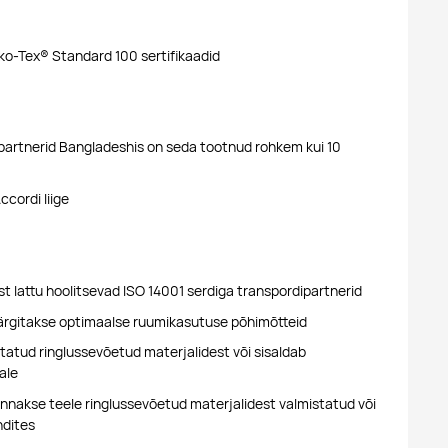
ko-Tex® Standard 100 sertifikaadid
artnerid Bangladeshis on seda tootnud rohkem kui 10
cordi liige
t lattu hoolitsevad ISO 14001 serdiga transpordipartnerid
ärgitakse optimaalse ruumikasutuse põhimõtteid
tatud ringlussevõetud materjalidest või sisaldab
ale
nakse teele ringlussevõetud materjalidest valmistatud või
ndites