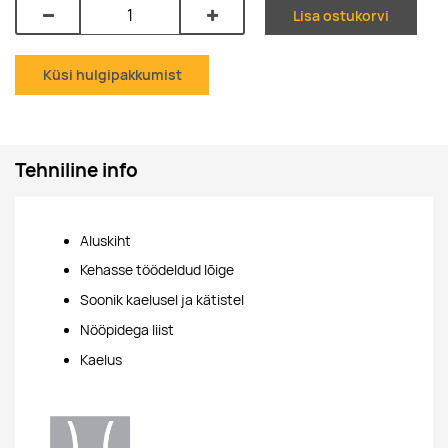
Lisa ostukorvi
Küsi hulgipakkumist
Tehniline info
Aluskiht
Kehasse töödeldud lõige
Soonik kaelusel ja kätistel
Nööpidega liist
Kaelus