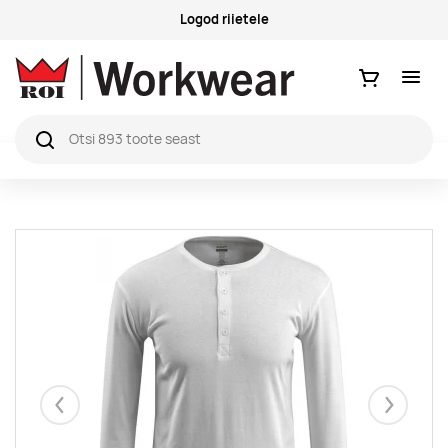
Logod riietele
Ostukorv
Eelmised
Järgmise