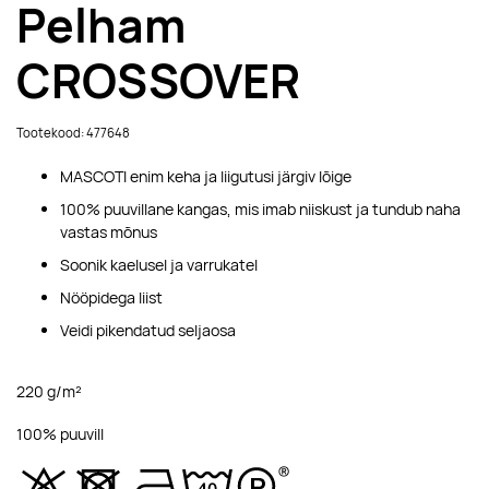
Pelham
CROSSOVER
Tootekood: 477648
MASCOTI enim keha ja liigutusi järgiv lõige
100% puuvillane kangas, mis imab niiskust ja tundub naha
vastas mõnus
Soonik kaelusel ja varrukatel
Nööpidega liist
Veidi pikendatud seljaosa
220 g/m²
100% puuvill