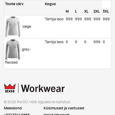
Toote värv
Kogus
M
L
XL
2XL
3XL
Tarnija laos
999
999
999
999
999
valge
Tarnija laos
0
0
0
999
0
grey-
flecked
© 2026 Roi OÜ | Kõik õigused on kaitstud.
Meeskond
Küsimused ja vastused
+372 5341 9883
Meist lähemalt