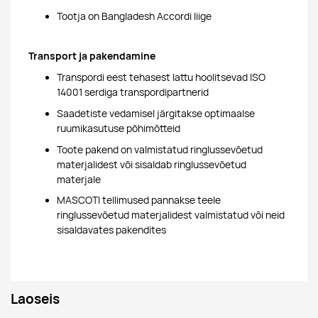
Tootja on Bangladesh Accordi liige
Transport ja pakendamine
Transpordi eest tehasest lattu hoolitsevad ISO
14001 serdiga transpordipartnerid
Saadetiste vedamisel järgitakse optimaalse
ruumikasutuse põhimõtteid
Toote pakend on valmistatud ringlussevõetud
materjalidest või sisaldab ringlussevõetud
materjale
MASCOTI tellimused pannakse teele
ringlussevõetud materjalidest valmistatud või neid
sisaldavates pakendites
Laoseis