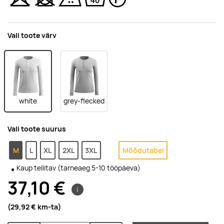
Vali toote värv
white
grey-flecked
Vali toote suurus
M
L
XL
2XL
3XL
Mõõdutabel
Kaup tellitav (tarneaeg 5-10 tööpäeva)
37,10 €
i
(29,92 €
km-ta
)