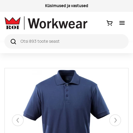
Küsimused ja vastused
Ostukorv
Eelmised
Järgmise