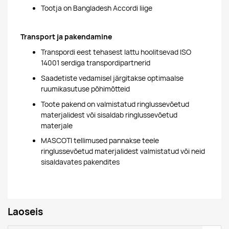
Tootja on Bangladesh Accordi liige
Transport ja pakendamine
Transpordi eest tehasest lattu hoolitsevad ISO
14001 serdiga transpordipartnerid
Saadetiste vedamisel järgitakse optimaalse
ruumikasutuse põhimõtteid
Toote pakend on valmistatud ringlussevõetud
materjalidest või sisaldab ringlussevõetud
materjale
MASCOTI tellimused pannakse teele
ringlussevõetud materjalidest valmistatud või neid
sisaldavates pakendites
Laoseis