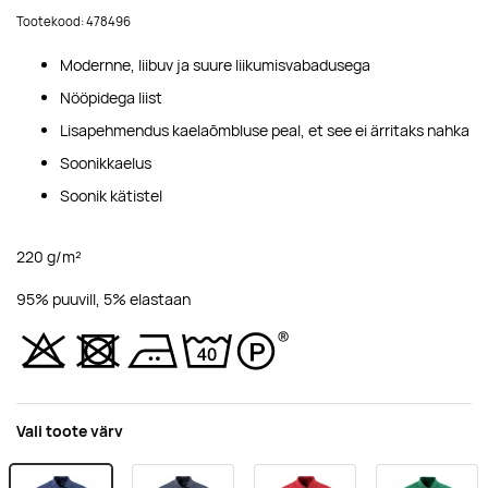
Tootekood: 478496
Modernne, liibuv ja suure liikumisvabadusega
Nööpidega liist
Lisapehmendus kaelaõmbluse peal, et see ei ärritaks nahka
Soonikkaelus
Soonik kätistel
220 g/m²
95% puuvill, 5% elastaan
Vali toote värv