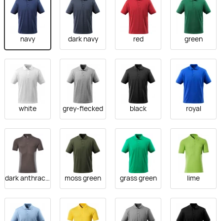
navy
dark navy
red
green
white
grey-flecked
black
royal
dark anthracite
moss green
grass green
lime