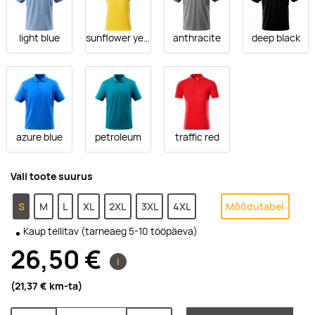
light blue
sunflower yellow
anthracite
deep black
azure blue
petroleum
traffic red
Vali toote suurus
S
M
L
XL
2XL
3XL
4XL
Mõõdutabel
Kaup tellitav (tarneaeg 5-10 tööpäeva)
26,50 €
i
(21,37 €
km-ta
)