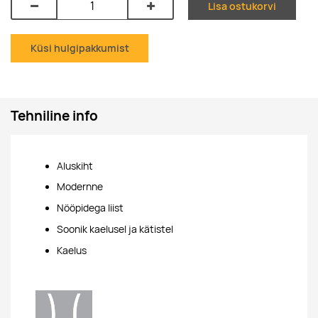
Lisa ostukorvi
Küsi hulgipakkumist
Tehniline info
Aluskiht
Modernne
Nööpidega liist
Soonik kaelusel ja kätistel
Kaelus