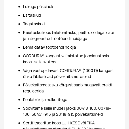
Lukuga püksiauk
Esitaskud
Tagataskud
Reietasku koos telefonitasku, peittrukkidega klapi
ja integreeritud töötõendi hoidjaga
Eemaldatav töötõendi hoidja
CORDURA® kangast valmistatud joonlauatasku
koos lisataskutega
Väga vastupidavast CORDURA® (1000 D) kangast
õhku läbilaskvad põlvekaitsmetaskud
Põlvekaitsmetasku kõrgust saab mugavalt eraldi
reguleerida
Pealetrüki ja helkuritega
Soovitame selle mudeli jaoks 00418-100, 00718-
100, 50451-916 ja 20118-915 põlvekaitsmeid
Sertifitseeritud koos LÜHIKESE või PIKA