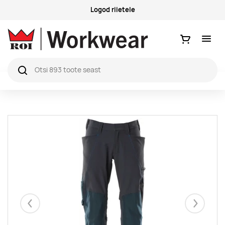
Küsimused ja vastused
Ostukorv
Eelmised
Järgmise