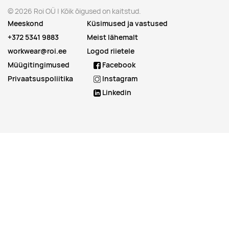
© 2026 Roi OÜ | Kõik õigused on kaitstud.
Meeskond
Küsimused ja vastused
+372 5341 9883
Meist lähemalt
workwear@roi.ee
Logod riietele
Müügitingimused
Facebook
Privaatsuspoliitika
Instagram
Linkedin