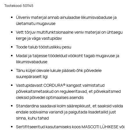
Tootekood: 501145
Üliveniv materjal annab ainulaadse liikumisvabaduse ja
ületamatu mugavuse
Vett tõrjuv multifunktsionaalne veniv materjal on ühtaegu
kerge ja väga vastupidav
Toode talub tööstuslikku pesu
Madal ja taljesse töödeldud vöökoht tagab mugavuse ja
liikumisvabaduse
Tänu küljel olevale lukule pääseb õhk põlvedele
suurepäraselt ligi
Vastupidavast CORDURA® kangast valmistatud
põlvekaitsmetaskud on reguleeritavad, et põlvekaitsmed
oleksid põlvedel optimaalses asendis
Standardina saadaval kolm säärepikkust, et saaksid valida
endale sobivaima variandi ja paigutada lisadetailid just
sinna, kuhu tahad
Sertifitseeritud kasutamiseks koos MASCOTI LÜHIKESE või