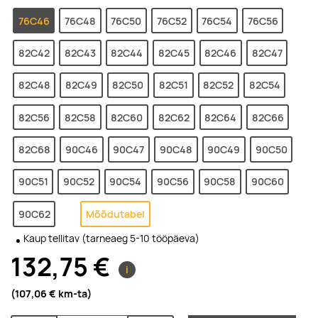
76C46
76C48
76C50
76C52
76C54
76C56
82C42
82C43
82C44
82C45
82C46
82C47
82C48
82C49
82C50
82C51
82C52
82C54
82C56
82C58
82C60
82C62
82C64
82C66
82C68
90C46
90C47
90C48
90C49
90C50
90C51
90C52
90C54
90C56
90C58
90C60
90C62
Mõõdutabel
Kaup tellitav (tarneaeg 5-10 tööpäeva)
132,75 €
i
(107,06 €
km-ta
)