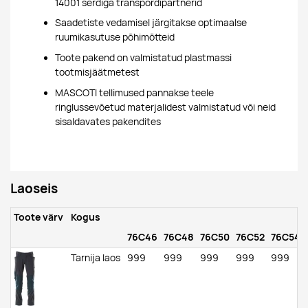
14001 serdiga transpordipartnerid
Saadetiste vedamisel järgitakse optimaalse
ruumikasutuse põhimõtteid
Toote pakend on valmistatud plastmassi
tootmisjäätmetest
MASCOTI tellimused pannakse teele
ringlussevõetud materjalidest valmistatud või neid
sisaldavates pakendites
Laoseis
Toote värv
Kogus
76C46
76C48
76C50
76C52
76C54
Tarnija laos
999
999
999
999
999