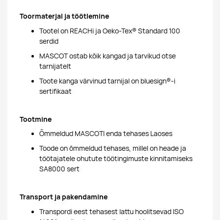
Toormaterjal ja töötlemine
Tootel on REACHi ja Oeko-Tex® Standard 100
serdid
MASCOT ostab kõik kangad ja tarvikud otse
tarnijatelt
Toote kanga värvinud tarnijal on bluesign®-i
sertifikaat
Tootmine
Õmmeldud MASCOTI enda tehases Laoses
Toode on õmmeldud tehases, millel on heade ja
töötajatele ohutute töötingimuste kinnitamiseks
SA8000 sert
Transport ja pakendamine
Transpordi eest tehasest lattu hoolitsevad ISO