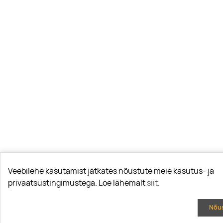
Veebilehe kasutamist jätkates nõustute meie kasutus- ja
privaatsustingimustega. Loe lähemalt
siit
.
Nõu