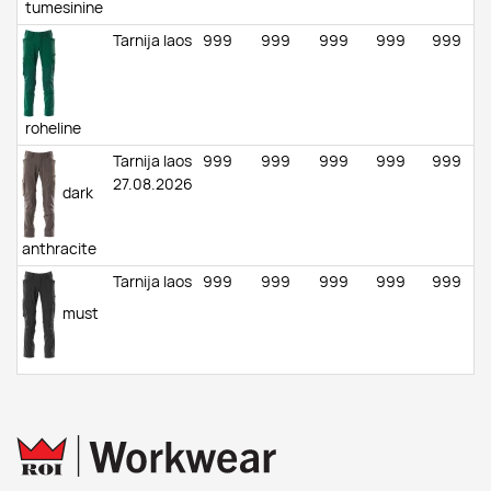
tumesinine
Tarnija laos
999
999
999
999
999
roheline
Tarnija laos
999
999
999
999
999
27.08.2026
dark
anthracite
Tarnija laos
999
999
999
999
999
must