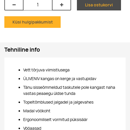
Lisa ostukorvi
Küsi hulgipakkumist
Tehniline info
Vett tõrjuva viimistlusega
ÜLIVENIV kangas on kerge ja vastupidav
Tänu sisseõmmeldud taskutele pole kangast naha
vastas peaaegu üldse tunda
Topeltõmblused jalgadel ja jalgevahes
Madal vöökoht
Ergonoomiliselt vormitud püksisäär
Vööaasad