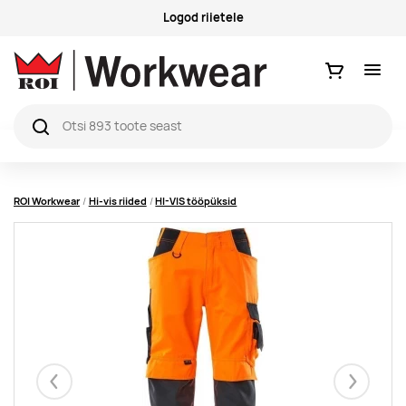
Logod riietele
Ostukorv
ROI Workwear
Hi-vis riided
HI-VIS tööpüksid
Eelmised
Järgmise