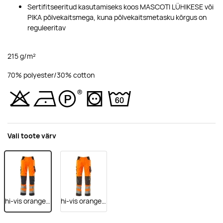
Sertifitseeritud kasutamiseks koos MASCOTI LÜHIKESE või
PIKA põlvekaitsmega, kuna põlvekaitsmetasku kõrgus on
reguleeritav
215 g/m²
70% polyester/30% cotton
Vali toote värv
hi-vis orange/dark navy
hi-vis orange/dark anthracite