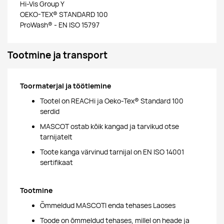
Hi-Vis Group Y
OEKO-TEX® STANDARD 100
ProWash® - EN ISO 15797
Tootmine ja transport
Toormaterjal ja töötlemine
Tootel on REACHi ja Oeko-Tex® Standard 100
serdid
MASCOT ostab kõik kangad ja tarvikud otse
tarnijatelt
Toote kanga värvinud tarnijal on EN ISO 14001
sertifikaat
Tootmine
Õmmeldud MASCOTI enda tehases Laoses
Toode on õmmeldud tehases, millel on heade ja