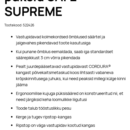
SUPREME
Tootekood: 522426
Vastupidavad kolmekordsed õmblused säärtel ja
jalgevahes pikendavad toote kasutusiga
Kui punane õmblus eemaldada, saab iga standardset
säärepikkust 3 cm võrra pikendada
Pealt juurdepääsetavad vastupidavast CORDURA®
kangast põlvekaitsmetaskud koos lihtsasti vabaneva
krõpskinnitusega juhuks, kui need peaksid millegi külge kinni
jääma
Ergonoomilise kujuga püksisääred on konstrueeritud nii, et
need järgiksid keha loomulikke liigutusi
Toode talub tööstuslikku pesu
Kerge ja tugev ripstop-kangas
Ripstop on väga vastupidav kootud kangas