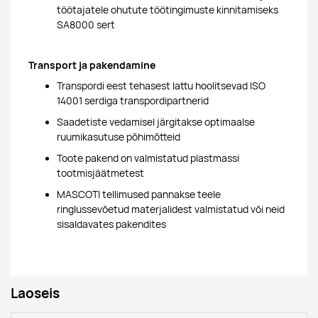
töötajatele ohutute töötingimuste kinnitamiseks
SA8000 sert
Transport ja pakendamine
Transpordi eest tehasest lattu hoolitsevad ISO
14001 serdiga transpordipartnerid
Saadetiste vedamisel järgitakse optimaalse
ruumikasutuse põhimõtteid
Toote pakend on valmistatud plastmassi
tootmisjäätmetest
MASCOTI tellimused pannakse teele
ringlussevõetud materjalidest valmistatud või neid
sisaldavates pakendites
Laoseis