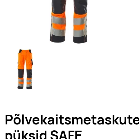
Põlvekaitsmetaskut
püksid SAFE