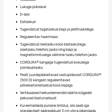
Lukuga püksiauk
D-aas
Esitaskud
Tugevdatud tagataskud klapi ja peittrukkidega
Reguleeritav haamriaas
Tugevdatud reietasku koos lisataskutega;
sisetasku telefoni jaoks ning klapi ja
magnetkinnitusega välimine tasku telefoni jaoks
CORDURA® kangaga tugevdatud avausega
joonlauatasku
Pealt juurdepääsetavad vastupidavast CORDURA®
(500 D) kangast reguleeritavad
põlvekaitsmetaskud koos klapiga
Vertikaalsed helkurelemendid säärte külgedel
pakuvad lisaturvalisust
Kui eemaldada punane õmblus, siis saab iga
standardset säärepikkust 3 cm võrra pikendada