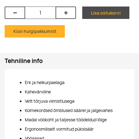
Lisa ostukorvi
Küsi hulgipakkumist
Tehniline info
Erk ja helkurpaelaga
Kahevärviline
Vett tõrjuva viimistlusega
Kolmekordsed õmblused säärel ja jalgevahes
Madal vöökoht ja taljesse töödeldud lõige
Ergonoomiliselt vormitud püksisäär
Vööaasad