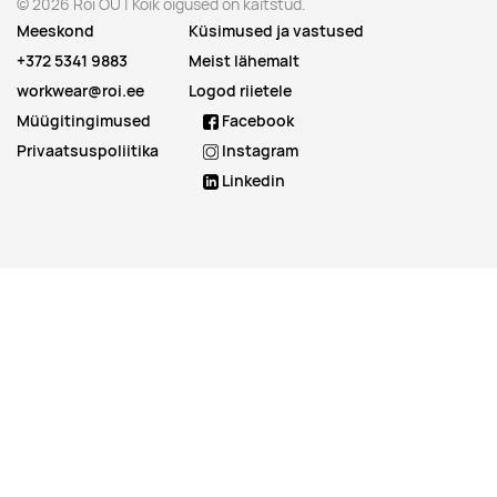
© 2026 Roi OÜ | Kõik õigused on kaitstud.
Meeskond
Küsimused ja vastused
+372 5341 9883
Meist lähemalt
workwear@roi.ee
Logod riietele
Müügitingimused
Facebook
Privaatsuspoliitika
Instagram
Linkedin