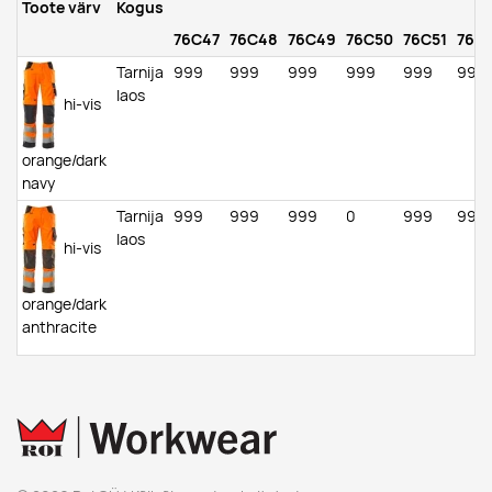
Toote värv
Kogus
76C47
76C48
76C49
76C50
76C51
76C
Tarnija
999
999
999
999
999
999
laos
hi-vis
orange/dark
navy
Tarnija
999
999
999
0
999
999
laos
hi-vis
orange/dark
anthracite