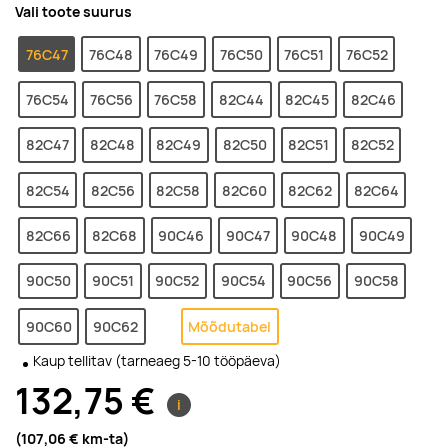
Vali toote suurus
76C47
76C48
76C49
76C50
76C51
76C52
76C54
76C56
76C58
82C44
82C45
82C46
82C47
82C48
82C49
82C50
82C51
82C52
82C54
82C56
82C58
82C60
82C62
82C64
82C66
82C68
90C46
90C47
90C48
90C49
90C50
90C51
90C52
90C54
90C56
90C58
90C60
90C62
Mõõdutabel
Kaup tellitav (tarneaeg 5-10 tööpäeva)
132,75 €
i
(107,06 €
km-ta
)