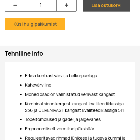
Lisa ostukorvi
Küsi hulgipakkumist
Tehniline info
Erksa kontrastvärvi ja helkurpaelaga
Kahevärviline
Mõned osad on valmistatud venivast kangast
Kombinatsioon kergest kangast kvaliteediklassiga
236 ja ÜLIVENIVAST kangast kvaliteediklassiga 511
Topeltõmblused jalgadel ja jalgevahes
Ergonoomiliselt vormitud püksisäär
Reguleeritavad rihmad lühikese ja tugeva kummi ja