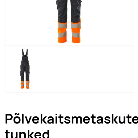
Põlvekaitsmetaskut
tunked