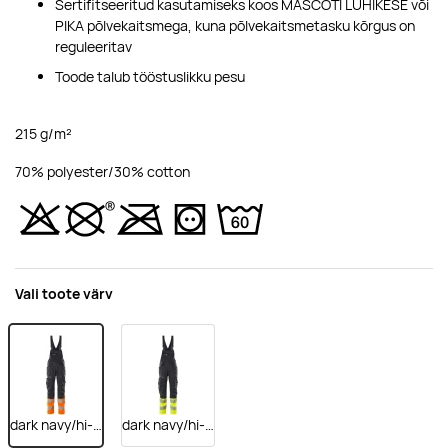
Sertifitseeritud kasutamiseks koos MASCOTI LÜHIKESE või
PIKA põlvekaitsmega, kuna põlvekaitsmetasku kõrgus on
reguleeritav
Toode talub tööstuslikku pesu
215 g/m²
70% polyester/30% cotton
Vali toote värv
dark navy/hi-vis orange
dark navy/hi-vis yellow