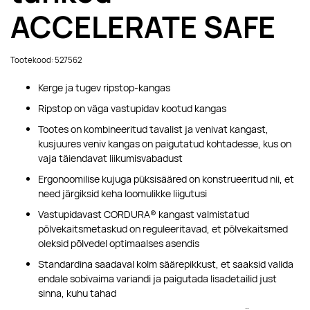
ACCELERATE SAFE
Tootekood: 527562
Kerge ja tugev ripstop-kangas
Ripstop on väga vastupidav kootud kangas
Tootes on kombineeritud tavalist ja venivat kangast,
kusjuures veniv kangas on paigutatud kohtadesse, kus on
vaja täiendavat liikumisvabadust
Ergonoomilise kujuga püksisääred on konstrueeritud nii, et
need järgiksid keha loomulikke liigutusi
Vastupidavast CORDURA® kangast valmistatud
põlvekaitsmetaskud on reguleeritavad, et põlvekaitsmed
oleksid põlvedel optimaalses asendis
Standardina saadaval kolm säärepikkust, et saaksid valida
endale sobivaima variandi ja paigutada lisadetailid just
sinna, kuhu tahad