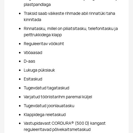
plastpandlaga
Traksid saab väikeste rihmade abil rinnatüki taha
kinnitada
Rinnatasku, millel on pliiatsitasku, telefonitasku ja
peittrukkidega klapp
Reguleeritav vöökoht
Vööaasad
D-aas
Lukuga püksiauk
Esitaskud
Tugevdatud tagataskud
Varjatud tööriistarihm paremal küljel
Tugevdatud joonlauatasku
Klappidega reietaskud
Vastupidavast CORDURA® (500 D) kangast
reguleeritavad põlvekaitsmetaskud