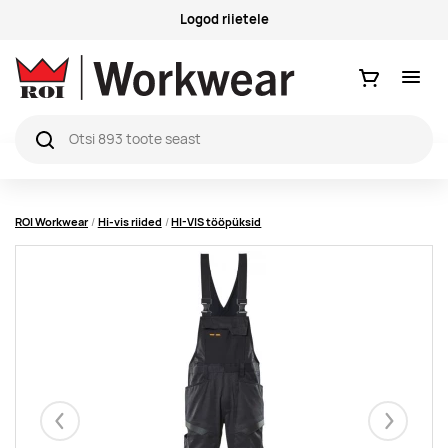
Küsimused ja vastused
Ostukorv
ROI Workwear
Hi-vis riided
HI-VIS tööpüksid
Eelmised
Järgmise