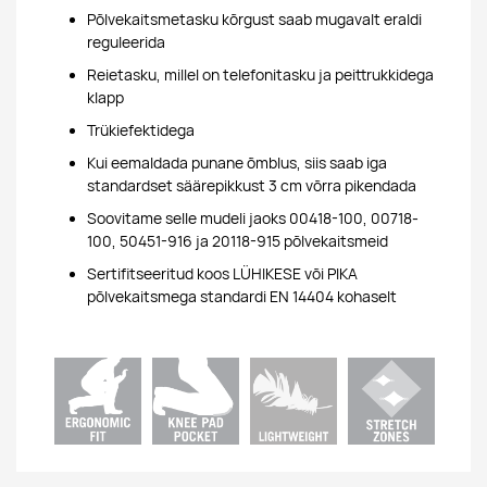
Põlvekaitsmetasku kõrgust saab mugavalt eraldi
reguleerida
Reietasku, millel on telefonitasku ja peittrukkidega
klapp
Trükiefektidega
Kui eemaldada punane õmblus, siis saab iga
standardset säärepikkust 3 cm võrra pikendada
Soovitame selle mudeli jaoks 00418-100, 00718-
100, 50451-916 ja 20118-915 põlvekaitsmeid
Sertifitseeritud koos LÜHIKESE või PIKA
põlvekaitsmega standardi EN 14404 kohaselt