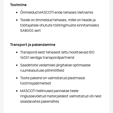
Tootmine
Õmmeldud MASCOTI enda tehases Vietnamis
Toode on õmmeldud tehases, millel on heade ja
töötajatele ohutute töötingimuste kinnitamiseks
SA8000 sert
Transport ja pakendamine
Transpordi eest tehasest lattu hoolitsevad ISO
14001 serdiga transpordipartnerid
Saadetiste vedamisel järgitakse optimaalse
ruumikasutuse põhimõtteid
Toote pakend on valmistatud plastmassi
tootmisjäätmetest
MASCOTI tellimused pannakse teele
ringlussevõetud materjalidest valmistatud või neid
sisaldavates pakendites