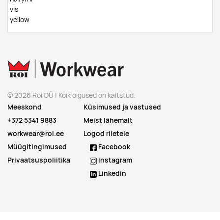
vis
yellow
© 2026 Roi OÜ | Kõik õigused on kaitstud.
Meeskond
Küsimused ja vastused
+372 5341 9883
Meist lähemalt
workwear@roi.ee
Logod riietele
Müügitingimused
Facebook
Privaatsuspoliitika
Instagram
Linkedin