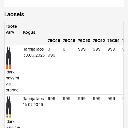
Laoseis
Toote
värv
Kogus
76C46
76C48
76C50
76C52
76C54
76
Tarnija laos
0
0
999
999
999
99
30.06.2026
999
dark
navy/hi-
vis
orange
Tarnija laos
999
999
999
999
999
99
14.07.2026
dark
navy/hi-