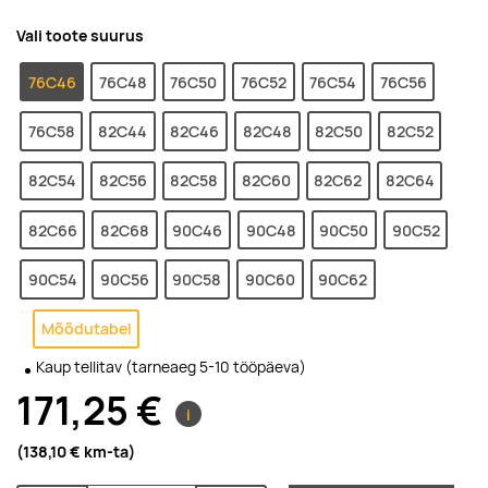
Vali toote suurus
76C46
76C48
76C50
76C52
76C54
76C56
76C58
82C44
82C46
82C48
82C50
82C52
82C54
82C56
82C58
82C60
82C62
82C64
82C66
82C68
90C46
90C48
90C50
90C52
90C54
90C56
90C58
90C60
90C62
Mõõdutabel
Kaup tellitav (tarneaeg 5-10 tööpäeva)
171,25 €
i
(138,10 €
km-ta
)