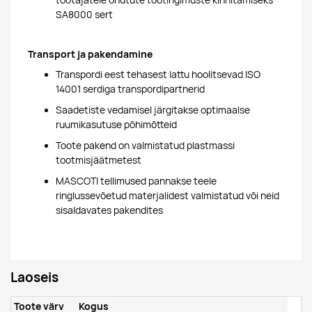
töötajatele ohutute töötingimuste kinnitamiseks
SA8000 sert
Transport ja pakendamine
Transpordi eest tehasest lattu hoolitsevad ISO
14001 serdiga transpordipartnerid
Saadetiste vedamisel järgitakse optimaalse
ruumikasutuse põhimõtteid
Toote pakend on valmistatud plastmassi
tootmisjäätmetest
MASCOTI tellimused pannakse teele
ringlussevõetud materjalidest valmistatud või neid
sisaldavates pakendites
Laoseis
Toote värv
Kogus