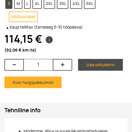
S
M
L
XL
2XL
3XL
4XL
5XL
Mõõdutabel
Kaup tellitav (tarneaeg 5-10 tööpäeva)
114,15 €
i
(92,06 €
km-ta
)
Lisa ostukorvi
Küsi hulgipakkumist
Tehniline info
Modernne, liibuv ja suure liikumisvabadusega