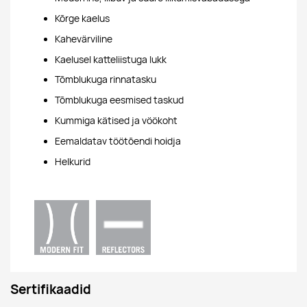
Kõrge kaelus
Kahevärviline
Kaelusel katteliistuga lukk
Tõmblukuga rinnatasku
Tõmblukuga eesmised taskud
Kummiga kätised ja vöökoht
Eemaldatav töötõendi hoidja
Helkurid
Sertifikaadid