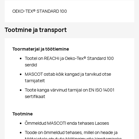
OEKO-TEX® STANDARD 100
Tootmine ja transport
Toormaterjal ja töötlemine
Tootel on REACHi ja Oeko-Tex® Standard 100
serdid
MASCOT ostab kõik kangad ja tarvikud otse
tarnijatelt
Toote kanga värvinud tarnijal on EN ISO 14001
sertifikaat
Tootmine
Õmmeldud MASCOTI enda tehases Laoses
Toode on õmmeldud tehases, millel on heade ja