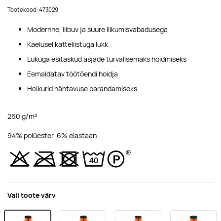
Tootekood: 473029
Modernne, liibuv ja suure liikumisvabadusega
Kaelusel katteliistuga lukk
Lukuga esitaskud asjade turvalisemaks hoidmiseks
Eemaldatav töötõendi hoidja
Helkurid nähtavuse parandamiseks
260 g/m²
94% polüester, 6% elastaan
Vali toote värv