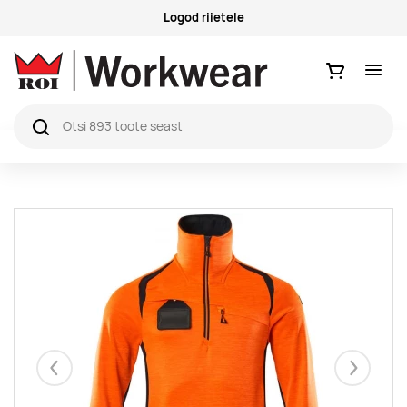
Küsimused ja vastused
Ostukorv
Eelmised
Järgmise