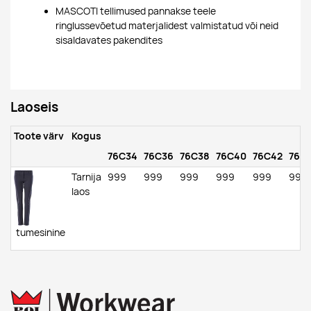
MASCOTI tellimused pannakse teele
ringlussevõetud materjalidest valmistatud või neid
sisaldavates pakendites
Laoseis
Toote värv
Kogus
76C34
76C36
76C38
76C40
76C42
76C
Tarnija
999
999
999
999
999
999
laos
tumesinine