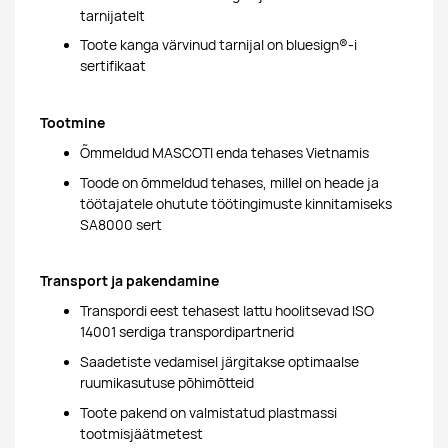
tarnijatelt
Toote kanga värvinud tarnijal on bluesign®-i
sertifikaat
Tootmine
Õmmeldud MASCOTI enda tehases Vietnamis
Toode on õmmeldud tehases, millel on heade ja
töötajatele ohutute töötingimuste kinnitamiseks
SA8000 sert
Transport ja pakendamine
Transpordi eest tehasest lattu hoolitsevad ISO
14001 serdiga transpordipartnerid
Saadetiste vedamisel järgitakse optimaalse
ruumikasutuse põhimõtteid
Toote pakend on valmistatud plastmassi
tootmisjäätmetest