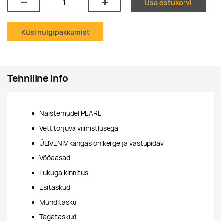
Lisa ostukorvi
Küsi hulgipakkumist
Tehniline info
Naistemudel PEARL
Vett tõrjuva viimistlusega
ÜLIVENIV kangas on kerge ja vastupidav
Vööaasad
Lukuga kinnitus
Esitaskud
Münditasku
Tagataskud