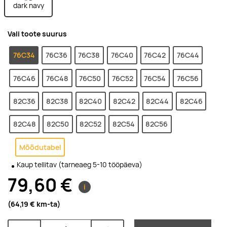
dark navy
Vali toote suurus
76C34
76C36
76C38
76C40
76C42
76C44
76C46
76C48
76C50
76C52
76C54
76C56
82C36
82C38
82C40
82C42
82C44
82C46
82C48
82C50
82C52
82C54
82C56
Mõõdutabel
Kaup tellitav (tarneaeg 5-10 tööpäeva)
79,60 €
i
(64,19 €
km-ta
)