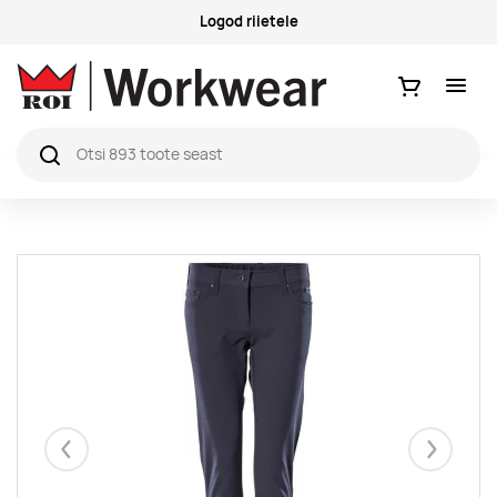
Logod riietele
Ostukorv
Eelmised
Järgmise