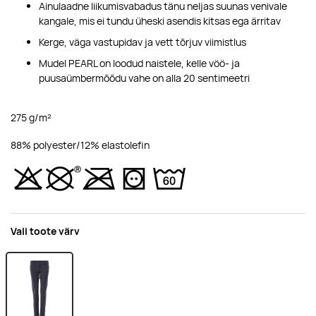
Ainulaadne liikumisvabadus tänu neljas suunas venivale
kangale, mis ei tundu üheski asendis kitsas ega ärritav
Kerge, väga vastupidav ja vett tõrjuv viimistlus
Mudel PEARL on loodud naistele, kelle vöö- ja
puusaümbermõõdu vahe on alla 20 sentimeetri
275 g/m²
88% polyester/12% elastolefin
Vali toote värv