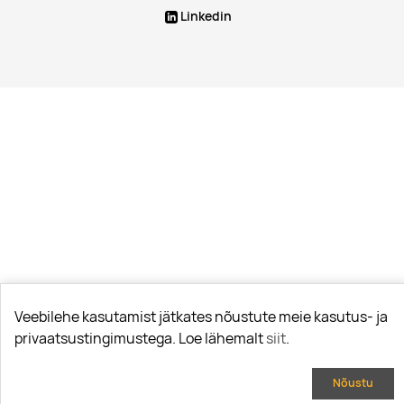
Linkedin
Veebilehe kasutamist jätkates nõustute meie kasutus- ja
privaatsustingimustega. Loe lähemalt
siit
.
Nõustu