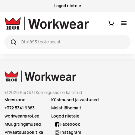
Logod riietele
Ostukorv
© 2026 Roi OÜ | Kõik õigused on kaitstud.
Meeskond
Küsimused ja vastused
+372 5341 9883
Meist lähemalt
workwear@roi.ee
Logod riietele
Müügitingimused
Facebook
Privaatsuspoliitika
Instagram