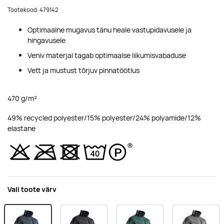
Tootekood: 479142
Optimaalne mugavus tänu heale vastupidavusele ja
hingavusele
Veniv materjal tagab optimaalse liikumisvabaduse
Vett ja mustust tõrjuv pinnatöötlus
470 g/m²
49% recycled polyester/15% polyester/24% polyamide/12%
elastane
Vali toote värv