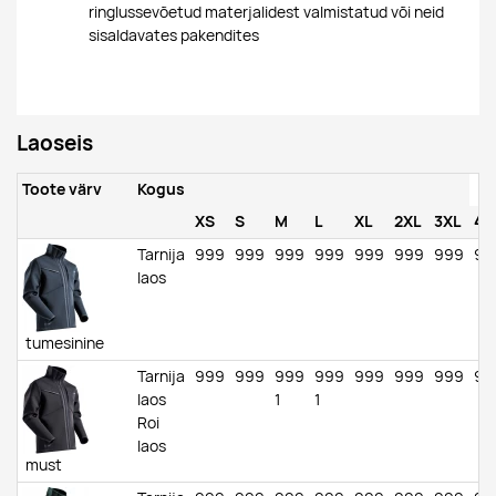
ringlussevõetud materjalidest valmistatud või neid
sisaldavates pakendites
Laoseis
Toote värv
Kogus
XS
S
M
L
XL
2XL
3XL
4X
Tarnija
999
999
999
999
999
999
999
99
laos
tumesinine
Tarnija
999
999
999
999
999
999
999
99
laos
1
1
Roi
laos
must