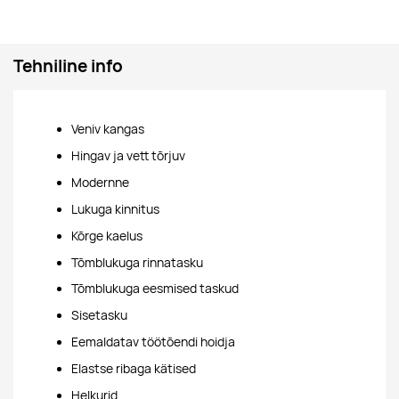
Tehniline info
Veniv kangas
Hingav ja vett tõrjuv
Modernne
Lukuga kinnitus
Kõrge kaelus
Tõmblukuga rinnatasku
Tõmblukuga eesmised taskud
Sisetasku
Eemaldatav töötõendi hoidja
Elastse ribaga kätised
Helkurid