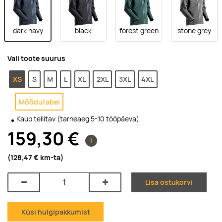
dark navy
black
forest green
stone grey
Vali toote suurus
XS
S
M
L
XL
2XL
3XL
4XL
Mõõdutabel
Kaup tellitav (tarneaeg 5-10 tööpäeva)
159,30 €
i
(128,47 €
km-ta
)
Lisa ostukorvi
Küsi hulgipakkumist