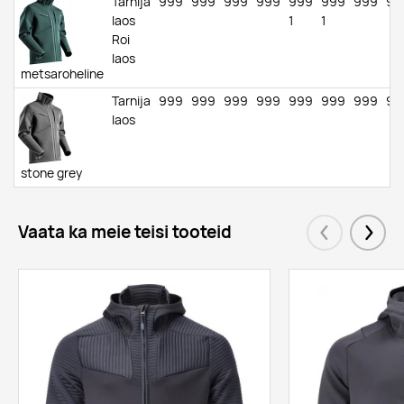
Tarnija
999
999
999
999
999
999
999
99
laos
1
1
Roi
laos
metsaroheline
Tarnija
999
999
999
999
999
999
999
99
laos
stone grey
Vaata ka meie teisi tooteid
Eelmised
Järgm