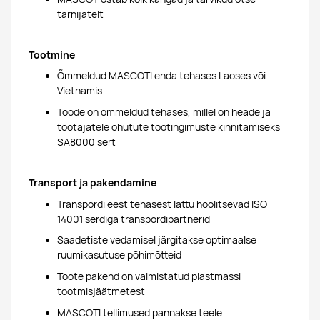
tarnijatelt
Tootmine
Õmmeldud MASCOTI enda tehases Laoses või
Vietnamis
Toode on õmmeldud tehases, millel on heade ja
töötajatele ohutute töötingimuste kinnitamiseks
SA8000 sert
Transport ja pakendamine
Transpordi eest tehasest lattu hoolitsevad ISO
14001 serdiga transpordipartnerid
Saadetiste vedamisel järgitakse optimaalse
ruumikasutuse põhimõtteid
Toote pakend on valmistatud plastmassi
tootmisjäätmetest
MASCOTI tellimused pannakse teele