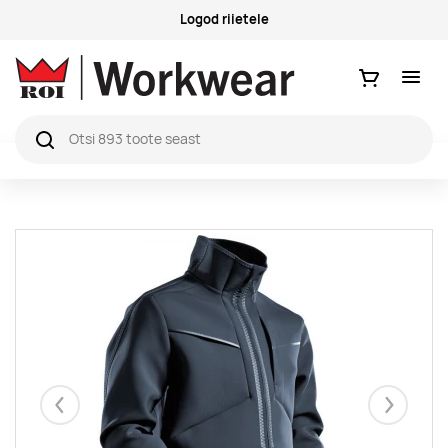
Küsimused ja vastused
Ostukorv
Eelmised
Järgmise