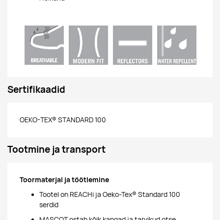
Sertifikaadid
OEKO-TEX® STANDARD 100
Tootmine ja transport
Toormaterjal ja töötlemine
Tootel on REACHi ja Oeko-Tex® Standard 100
serdid
MASCOT ostab kõik kangad ja tarvikud otse