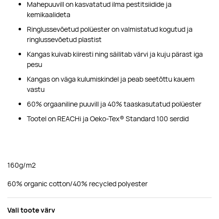
Mahepuuvill on kasvatatud ilma pestitsiidide ja
kemikaalideta
Ringlussevõetud polüester on valmistatud kogutud ja
ringlussevõetud plastist
Kangas kuivab kiiresti ning säilitab värvi ja kuju pärast iga
pesu
Kangas on väga kulumiskindel ja peab seetõttu kauem
vastu
60% orgaaniline puuvill ja 40% taaskasutatud polüester
Tootel on REACHi ja Oeko-Tex® Standard 100 serdid
160g/m2
60% organic cotton/40% recycled polyester
Vali toote värv