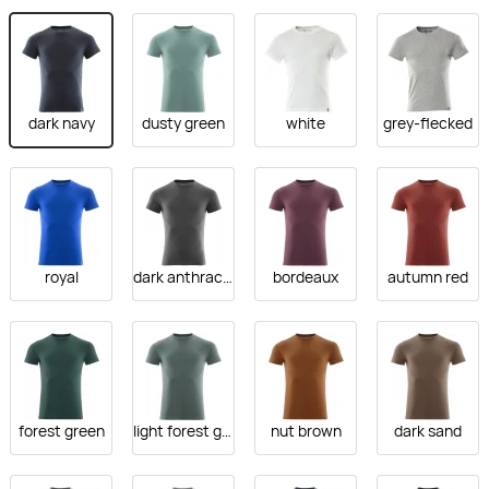
dark navy
dusty green
white
grey-flecked
royal
dark anthracite
bordeaux
autumn red
forest green
light forest green
nut brown
dark sand