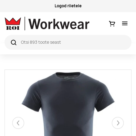
Küsimused ja vastused
Ostukorv
Eelmised
Järgmise