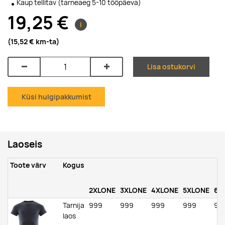
Kaup tellitav (tarneaeg 5-10 tööpäeva)
19,25 €
i
(15,52 €
km-ta
)
Lisa ostukorvi
Küsi hulgipakkumist
Laoseis
Toote värv
Kogus
2XLONE
3XLONE
4XLONE
5XLONE
6X
Tarnija
999
999
999
999
99
laos