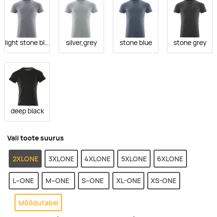
light stone blue
silver,grey
stone blue
stone grey
deep black
Vali toote suurus
2XLONE
3XLONE
4XLONE
5XLONE
6XLONE
L--ONE
M--ONE
S--ONE
XL-ONE
XS-ONE
Mõõdutabel