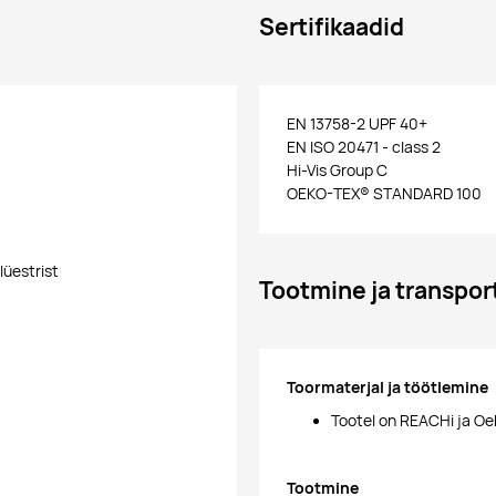
Sertifikaadid
EN 13758-2 UPF 40+
EN ISO 20471 - class 2
Hi-Vis Group C
OEKO-TEX® STANDARD 100
lüestrist
Tootmine ja transpor
Toormaterjal ja töötlemine
Tootel on REACHi ja Oe
Tootmine