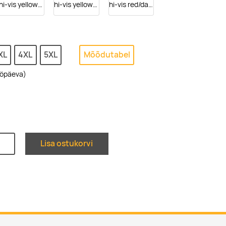
hi-vis yellow/dark navy
hi-vis yellow/black
hi-vis red/dark anthracite
XL
4XL
5XL
Mõõdutabel
ööpäeva)
Lisa ostukorvi