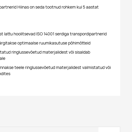
artnerid Hiinas on seda tootnud rohkem kui 5 aastat
t lattu hoolitsevad ISO 14001 serdiga transpordipartnerid
ärgitakse optimaalse ruumikasutuse põhimõtteid
tatud ringlussevõetud materjalidest või sisaldab
ale
nakse teele ringlussevõetud materjalidest valmistatud või
ndites