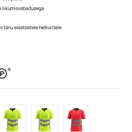
re liikumisvabadusega
 tänu elastsetele helkuritele