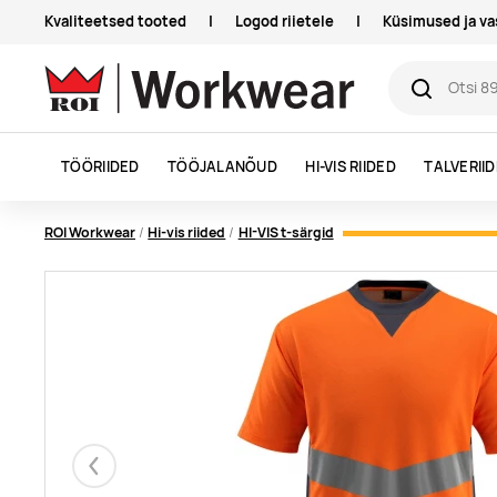
Kvaliteetsed tooted
|
Logod riietele
|
Küsimused ja v
TÖÖRIIDED
TÖÖJALANÕUD
HI-VIS RIIDED
TALVERII
ROI Workwear
Hi-vis riided
HI-VIS t-särgid
Eelmised