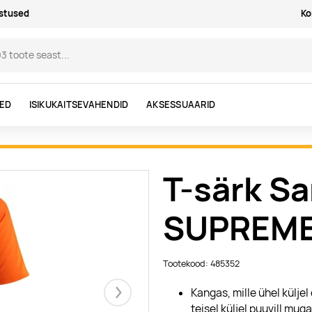
astused
Ko
DED
ISIKUKAITSEVAHENDID
AKSESSUAARID
T-särk S
SUPREM
Tootekood: 485352
Kangas, mille ühel külje
Järgmised
teisel küljel puuvill mug