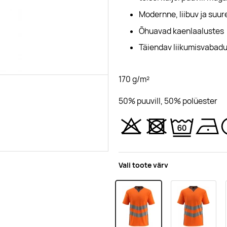
Modernne, liibuv ja suu
Õhuavad kaenlaalustes
Täiendav liikumisvabadus
170 g/m²
50% puuvill, 50% polüester
Vali toote värv