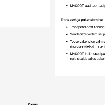
MASCOTI auditeeritud p
Transport ja pakendamine
Transpordi eest tehases
Saadetiste vedamisel j
Toote pakend on valmis
ringlussevõetud materj
MASCOTI tellimused pan
neid sisaldavates pake
Kogus