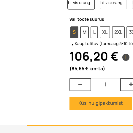
hi-vis orange/dark navy
hi-vis orange/dark anthracite
Vali toote suurus
S
M
L
XL
2XL
3
Kaup tellitav (tarneaeg 5-10 t
106,20 €
i
(85,65 €
km-ta
)
Küsi hulgipakkumist