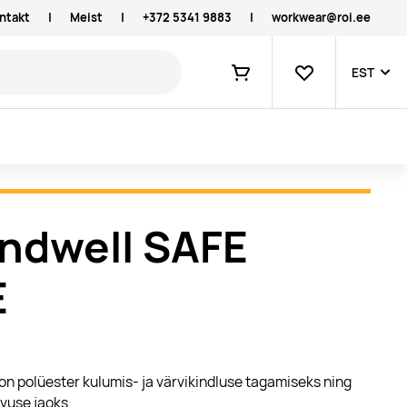
ntakt
|
Meist
|
+372 5341 9883
|
workwear@roi.ee
Lemmikud
EST
Ostukorv
andwell SAFE
E
l on polüester kulumis- ja värvikindluse tagamiseks ning
avuse jaoks