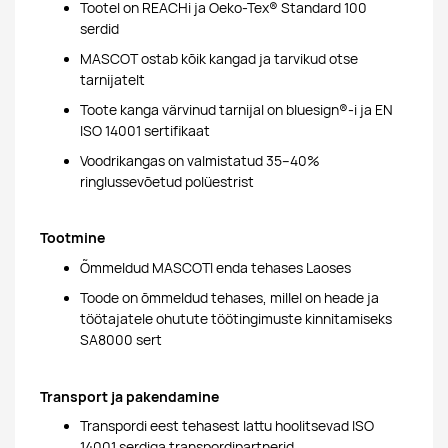
Tootel on REACHi ja Oeko-Tex® Standard 100
serdid
MASCOT ostab kõik kangad ja tarvikud otse
tarnijatelt
Toote kanga värvinud tarnijal on bluesign®-i ja EN
ISO 14001 sertifikaat
Voodrikangas on valmistatud 35–40%
ringlussevõetud polüestrist
Tootmine
Õmmeldud MASCOTI enda tehases Laoses
Toode on õmmeldud tehases, millel on heade ja
töötajatele ohutute töötingimuste kinnitamiseks
SA8000 sert
Transport ja pakendamine
Transpordi eest tehasest lattu hoolitsevad ISO
14001 serdiga transpordipartnerid