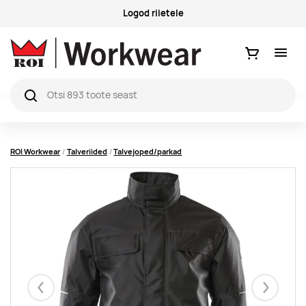
Logod riietele
Ostukorv
ROI Workwear
Talveriided
Talvejoped/parkad
Eelmised
Järgmise