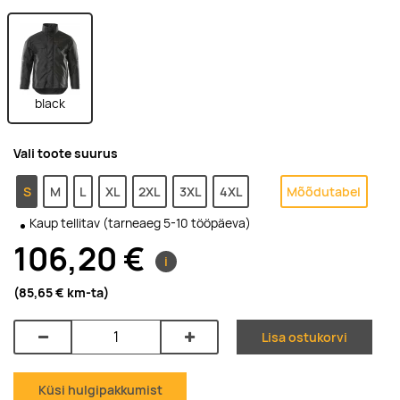
black
Vali toote suurus
S
M
L
XL
2XL
3XL
4XL
Mõõdutabel
Kaup tellitav (tarneaeg 5-10 tööpäeva)
106,20 €
i
(85,65 €
km-ta
)
Lisa ostukorvi
Küsi hulgipakkumist