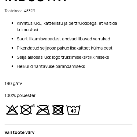
Tootekood: 483221
Kinnitus luku, katteliistu ja peittrukkidega, et vältida
kriimustusi
Suurt liikumisvabadust andvad liibuvad varrukad
Pikendatud seljaosa pakub lisakaitset külma eest
Selja alaosas lukk logo trükkimiseks/tikkimiseks
Helkurid nähtavuse parandamiseks
190 g/m²
100% polüester
Vali toote värv