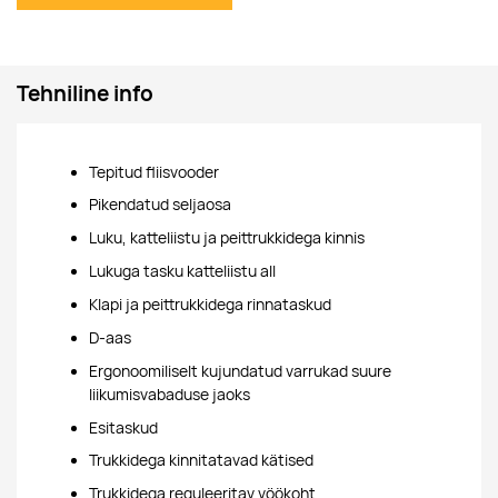
Tehniline info
Tepitud fliisvooder
Pikendatud seljaosa
Luku, katteliistu ja peittrukkidega kinnis
Lukuga tasku katteliistu all
Klapi ja peittrukkidega rinnataskud
D-aas
Ergonoomiliselt kujundatud varrukad suure
liikumisvabaduse jaoks
Esitaskud
Trukkidega kinnitatavad kätised
Trukkidega reguleeritav vöökoht