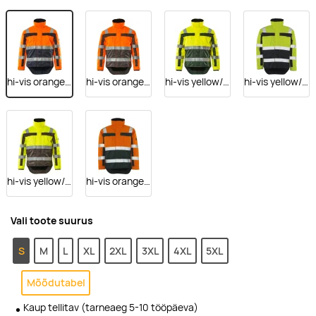
hi-vis orange/navy
hi-vis orange/anthracite
hi-vis yellow/green
hi-vis yellow/navy
hi-vis yellow/anthracite
hi-vis orange/green
Vali toote suurus
S
M
L
XL
2XL
3XL
4XL
5XL
Mõõdutabel
Kaup tellitav (tarneaeg 5-10 tööpäeva)