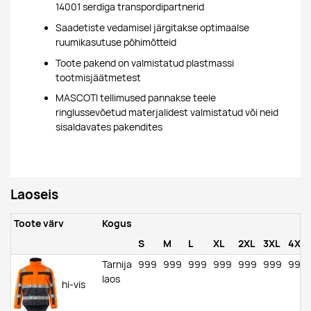
14001 serdiga transpordipartnerid
Saadetiste vedamisel järgitakse optimaalse
ruumikasutuse põhimõtteid
Toote pakend on valmistatud plastmassi
tootmisjäätmetest
MASCOTI tellimused pannakse teele
ringlussevõetud materjalidest valmistatud või neid
sisaldavates pakendites
Laoseis
Toote värv
Kogus
S
M
L
XL
2XL
3XL
4XL
Tarnija
999
999
999
999
999
999
999
laos
hi-vis