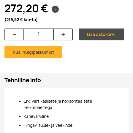
272,20 €
i
(219,52 €
km-ta
)
Lisa ostukorvi
Küsi hulgipakkumist
Tehniline info
Erk, vertikaalsete ja horisontaalsete
helkurpaeltega
Kahevärviline
Hingav, tuule- ja veekindel