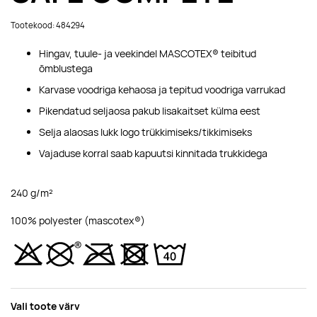
Tootekood: 484294
Hingav, tuule- ja veekindel MASCOTEX® teibitud
õmblustega
Karvase voodriga kehaosa ja tepitud voodriga varrukad
Pikendatud seljaosa pakub lisakaitset külma eest
Selja alaosas lukk logo trükkimiseks/tikkimiseks
Vajaduse korral saab kapuutsi kinnitada trukkidega
240 g/m²
100% polyester (mascotex®)
Vali toote värv