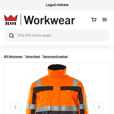
Küsimused ja vastused
Ostukorv
ROI Workwear
Talveriided
Talvejoped/parkad
Eelmised
Järgmise