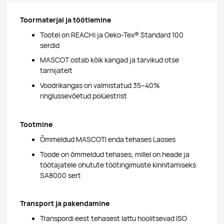
Toormaterjal ja töötlemine
Tootel on REACHi ja Oeko-Tex® Standard 100
serdid
MASCOT ostab kõik kangad ja tarvikud otse
tarnijatelt
Voodrikangas on valmistatud 35–40%
ringlussevõetud polüestrist
Tootmine
Õmmeldud MASCOTI enda tehases Laoses
Toode on õmmeldud tehases, millel on heade ja
töötajatele ohutute töötingimuste kinnitamiseks
SA8000 sert
Transport ja pakendamine
Transpordi eest tehasest lattu hoolitsevad ISO