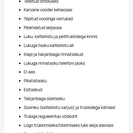
Teibitud õmblused
Karvane vooder kehaosas
Tepitud voodriga varrukad
Pikendatud seljaosa
Luku, katteliistu ja peittrukkidega kinnis
Lukuga tasku katteliistu all
Klapi ja takjaribaga rinnataskud
Lukuga rinnatasku telefoni jaoks
D-aas
Pliiatsitasku
Esitaskud
Takjaribaga sisetasku
Sooniku (katteliistu varjus) ja trukkidega kätised
Trukiga reguleeritav vöökoht
Logo trükkimiseks/tikkimiseks lukk selja alaosas