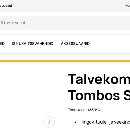
astused
Ko
DED
ISIKUKAITSEVAHENDID
AKSESSUAARID
Talveko
Tombos 
Tootekood: 483994
Hingav, tuule- ja veeki
Järgmised