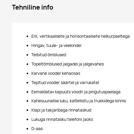
Tehniline info
Erk, vertikaalsete ja horisontaalsete helkurpaeltega
Hingav, tuule- ja veekindel
Teibitud õmblused
Topeltõmblused jalgadel ja jalgevahes
Karvane vooder kehaosas
Tepitud vooder säärtel ja varrukatel
Eemaldatav kapuuts voodri ja pingutuspaelaga
Kahesuunalise luku, katteliistu ja trukkidega kinnis
Klapi ja takjaribaga rinnataskud
Lukuga rinnatasku telefoni jaoks
D-aas