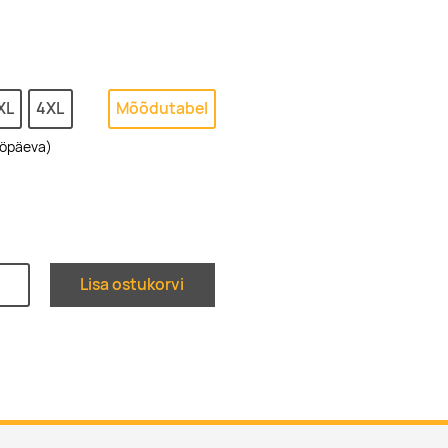
XL
4XL
Mõõdutabel
ööpäeva)
Lisa ostukorvi