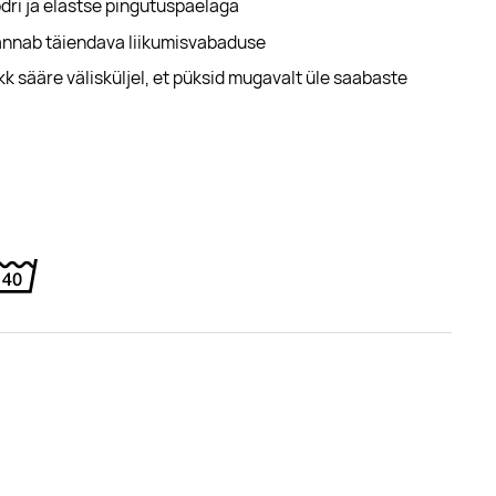
ri ja elastse pingutuspaelaga
annab täiendava liikumisvabaduse
lukk sääre välisküljel, et püksid mugavalt üle saabaste