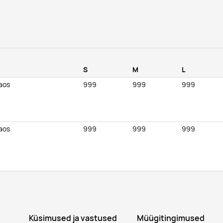
S
M
L
laos
999
999
999
laos
999
999
999
Küsimused ja vastused
Müügitingimused