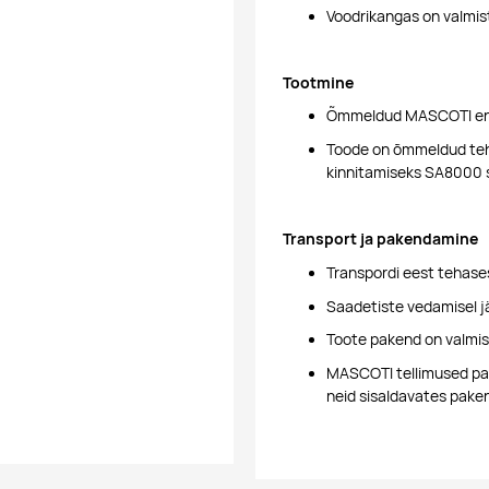
Voodrikangas on valmis
Tootmine
Õmmeldud MASCOTI end
Toode on õmmeldud teha
kinnitamiseks SA8000 
Transport ja pakendamine
Transpordi eest tehases
Saadetiste vedamisel j
Toote pakend on valmi
MASCOTI tellimused pan
neid sisaldavates pake