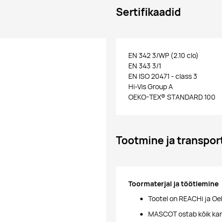
Sertifikaadid
EN 342 3/WP (2.10 clo)
EN 343 3/1
EN ISO 20471 - class 3
Hi-Vis Group A
OEKO-TEX® STANDARD 100
Tootmine ja transpor
Toormaterjal ja töötlemine
Tootel on REACHi ja Oe
MASCOT ostab kõik kang