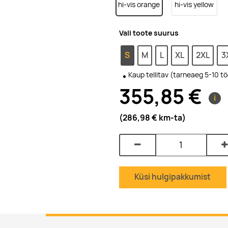
hi-vis orange
hi-vis yellow
Vali toote suurus
S
M
L
XL
2XL
3
Kaup tellitav (tarneaeg 5-10 t
355,85 €
i
(286,98 €
km-ta
)
Küsi hulgipakkumist