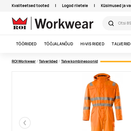
Kvaliteetsed tooted
|
Logod riietele
|
Küsimused ja v
TÖÖRIIDED
TÖÖJALANÕUD
HI-VIS RIIDED
TALVERII
ROI Workwear
Talveriided
Talve kombinesoonid
Eelmised