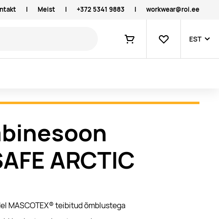
ntakt
|
Meist
|
+372 5341 9883
|
workwear@roi.ee
Lemmikud
EST
Ostukorv
mbinesoon
SAFE ARCTIC
ndel MASCOTEX® teibitud õmblustega