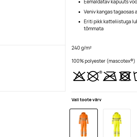
Eemaldatav kapuuts vood
Veniv kangas tagaosas 
Eriti pikk katteliistuga 
tõmmata
240 g/m²
100% polyester (mascotex®)
Vali toote värv