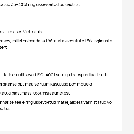
tatud 35–40% ringlussevõetud polüestrist
a tehases Vietnamis
ses, millel on heade ja töötajatele ohutute töötingimuste
sert
t lattu hoolitsevad ISO 14001 serdiga transpordipartnerid
ärgitakse optimaalse ruumikasutuse põhimõtteid
statud plastmassi tootmisjäätmetest
nakse teele ringlussevõetud materjalidest valmistatud või
ndites