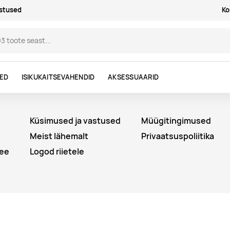
astused
Ko
DED
ISIKUKAITSEVAHENDID
AKSESSUAARID
Küsimused ja vastused
Müügitingimused
Meist lähemalt
Privaatsuspoliitika
ee
Logod riietele