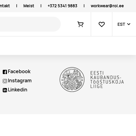
ntakt
|
Meist
|
+372 5341 9883
|
workwear@roi.ee
Lemmikud
EST
Ostukorv
Facebook
Instagram
Linkedin