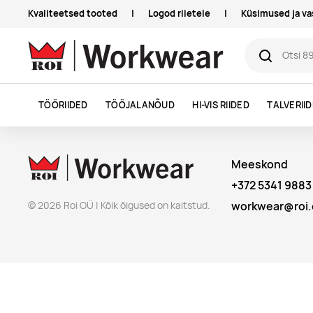
Kvaliteetsed tooted
|
Logod riietele
|
Küsimused ja v
TÖÖRIIDED
TÖÖJALANÕUD
HI-VIS RIIDED
TALVERII
Meeskond
+372 5341 9883
© 2026 Roi OÜ | Kõik õigused on kaitstud.
workwear@roi.