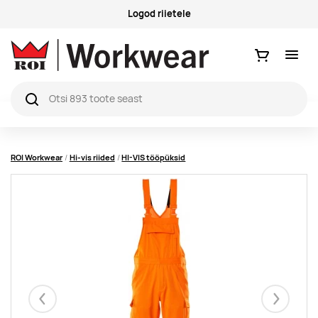
Logod riietele
Ostukorv
ROI Workwear
Hi-vis riided
HI-VIS tööpüksid
Eelmised
Järgmise