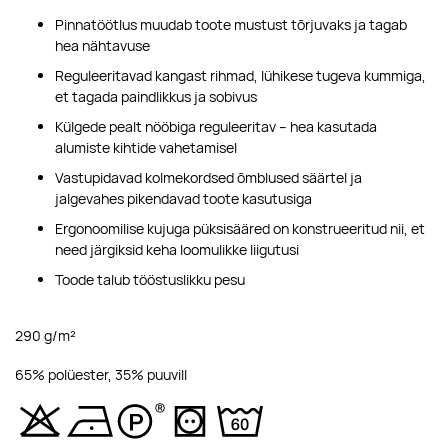
Pinnatöötlus muudab toote mustust tõrjuvaks ja tagab
hea nähtavuse
Reguleeritavad kangast rihmad, lühikese tugeva kummiga,
et tagada paindlikkus ja sobivus
Külgede pealt nööbiga reguleeritav – hea kasutada
alumiste kihtide vahetamisel
Vastupidavad kolmekordsed õmblused säärtel ja
jalgevahes pikendavad toote kasutusiga
Ergonoomilise kujuga püksisääred on konstrueeritud nii, et
need järgiksid keha loomulikke liigutusi
Toode talub tööstuslikku pesu
290 g/m²
65% polüester, 35% puuvill