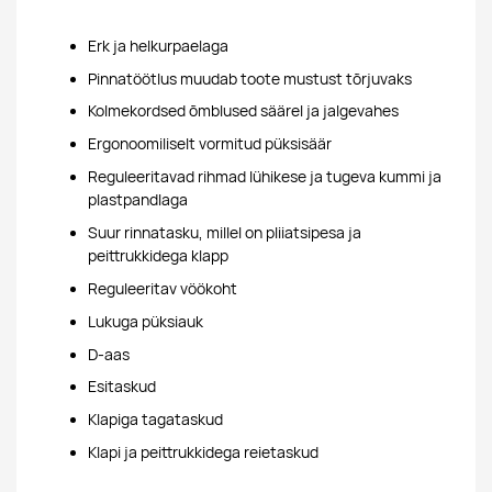
Erk ja helkurpaelaga
Pinnatöötlus muudab toote mustust tõrjuvaks
Kolmekordsed õmblused säärel ja jalgevahes
Ergonoomiliselt vormitud püksisäär
Reguleeritavad rihmad lühikese ja tugeva kummi ja
plastpandlaga
Suur rinnatasku, millel on pliiatsipesa ja
peittrukkidega klapp
Reguleeritav vöökoht
Lukuga püksiauk
D-aas
Esitaskud
Klapiga tagataskud
Klapi ja peittrukkidega reietaskud