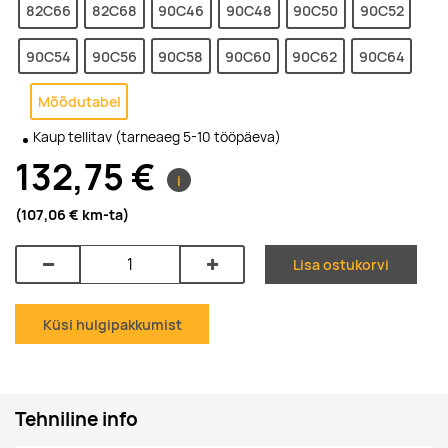
82C66
82C68
90C46
90C48
90C50
90C52
90C54
90C56
90C58
90C60
90C62
90C64
Mõõdutabel
Kaup tellitav (tarneaeg 5-10 tööpäeva)
132,75 €
i
(107,06 €
km-ta
)
Lisa ostukorvi
Küsi hulgipakkumist
Tehniline info