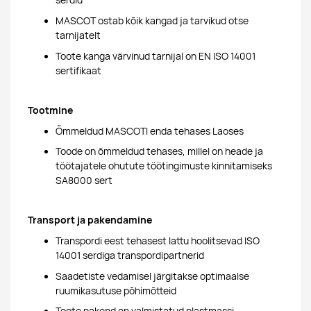
serdid
MASCOT ostab kõik kangad ja tarvikud otse
tarnijatelt
Toote kanga värvinud tarnijal on EN ISO 14001
sertifikaat
Tootmine
Õmmeldud MASCOTI enda tehases Laoses
Toode on õmmeldud tehases, millel on heade ja
töötajatele ohutute töötingimuste kinnitamiseks
SA8000 sert
Transport ja pakendamine
Transpordi eest tehasest lattu hoolitsevad ISO
14001 serdiga transpordipartnerid
Saadetiste vedamisel järgitakse optimaalse
ruumikasutuse põhimõtteid