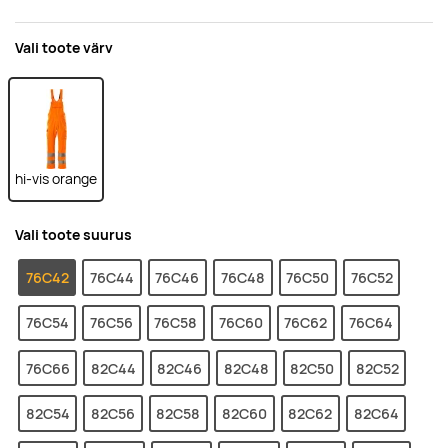
Vali toote värv
hi-vis orange
Vali toote suurus
76C42
76C44
76C46
76C48
76C50
76C52
76C54
76C56
76C58
76C60
76C62
76C64
76C66
82C44
82C46
82C48
82C50
82C52
82C54
82C56
82C58
82C60
82C62
82C64