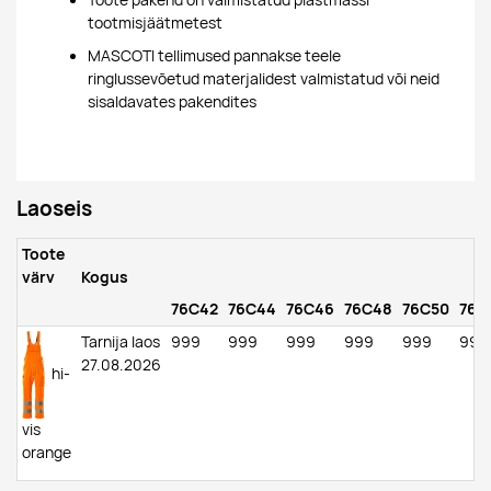
Toote pakend on valmistatud plastmassi
tootmisjäätmetest
MASCOTI tellimused pannakse teele
ringlussevõetud materjalidest valmistatud või neid
sisaldavates pakendites
Laoseis
Toote
värv
Kogus
76C42
76C44
76C46
76C48
76C50
76C
Tarnija laos
999
999
999
999
999
999
27.08.2026
hi-
vis
orange