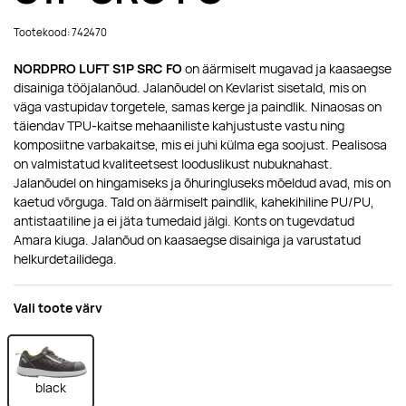
Tootekood: 742470
NORDPRO LUFT S1P SRC FO
on äärmiselt mugavad ja kaasaegse
disainiga tööjalanõud. Jalanõudel on Kevlarist sisetald, mis on
väga vastupidav torgetele, samas kerge ja paindlik. Ninaosas on
täiendav TPU-kaitse mehaaniliste kahjustuste vastu ning
komposiitne varbakaitse, mis ei juhi külma ega soojust. Pealisosa
on valmistatud kvaliteetsest looduslikust nubuknahast.
Jalanõudel on hingamiseks ja õhuringluseks mõeldud avad, mis on
kaetud võrguga. Tald on äärmiselt paindlik, kahekihiline PU/PU,
antistaatiline ja ei jäta tumedaid jälgi. Konts on tugevdatud
Amara kiuga. Jalanõud on kaasaegse disainiga ja varustatud
helkurdetailidega.
Vali toote värv
black