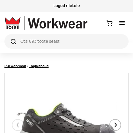
Logod riietele
Ostukorv
ROI Workwear
Tööjalanõud
Eelmised
Järgmise