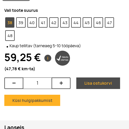
Vali toote suurus
38
39
40
41
42
43
44
45
46
47
48
Kaup tellitav (tarneaeg 5-10 tööpäeva)
59,25 €
i
(47,78 €
km-ta
)
Lisa ostukorvi
Küsi hulgipakkumist
Laoseis