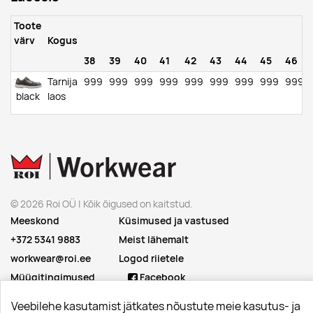
Toote
värv
Kogus
38
39
40
41
42
43
44
45
46
Tarnija
999
999
999
999
999
999
999
999
999
black
laos
© 2026 Roi OÜ | Kõik õigused on kaitstud.
Meeskond
Küsimused ja vastused
+372 5341 9883
Meist lähemalt
workwear@roi.ee
Logod riietele
Müügitingimused
Facebook
Privaatsuspoliitika
Instagram
Veebilehe kasutamist jätkates nõustute meie kasutus- ja