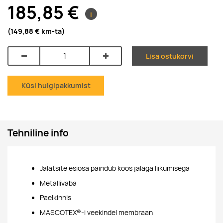
185,85 €
i
(149,88 €
km-ta
)
Lisa ostukorvi
Küsi hulgipakkumist
Tehniline info
Jalatsite esiosa paindub koos jalaga liikumisega
Metallivaba
Paelkinnis
MASCOTEX®-i veekindel membraan