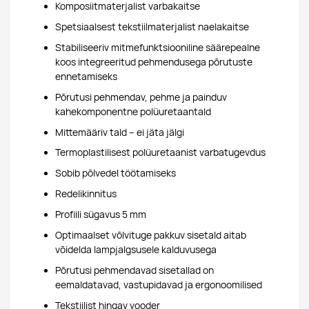
Komposiitmaterjalist varbakaitse
Spetsiaalsest tekstiilmaterjalist naelakaitse
Stabiliseeriv mitmefunktsiooniline säärepealne
koos integreeritud pehmendusega põrutuste
ennetamiseks
Põrutusi pehmendav, pehme ja painduv
kahekomponentne polüuretaantald
Mittemääriv tald – ei jäta jälgi
Termoplastilisest polüuretaanist varbatugevdus
Sobib põlvedel töötamiseks
Redelikinnitus
Profiili sügavus 5 mm
Optimaalset võlvituge pakkuv sisetald aitab
võidelda lampjalgsusele kalduvusega
Põrutusi pehmendavad sisetallad on
eemaldatavad, vastupidavad ja ergonoomilised
Tekstiilist hingav vooder