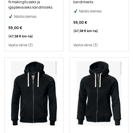
firmakingituseks ja
kandmiseks
igapäevaseks kandmiseks.
Näidis olemas
Näidis olemas
59,00 €
59,00 €
(47,58 €
km-ta
)
(47,58 €
km-ta
)
Vaata värve
(3)
Vaata värve
(3)