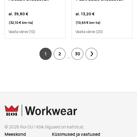
al.
39,80 €
al.
13,20 €
(32,10 €
km-ta
)
(10,65 €
km-ta
)
Vaata värve
(10)
Vaata värve
(20)
1
2
30
Next
...
© 2026 Roi OÜ | Kõik õigused on kaitstud.
Meeskond
Küsimused ja vastused