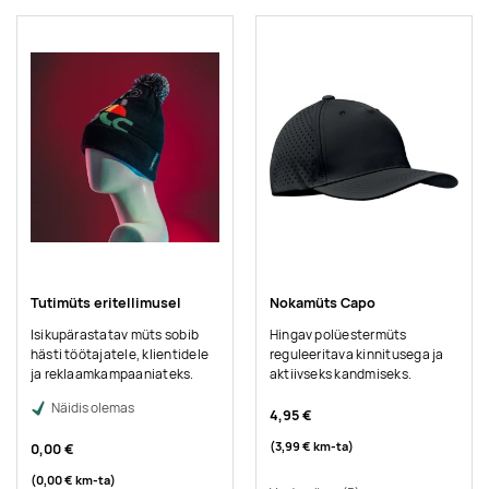
Tutimüts eritellimusel
Nokamüts Capo
Isikupärastatav müts sobib
Hingav polüestermüts
hästi töötajatele, klientidele
reguleeritava kinnitusega ja
ja reklaamkampaaniateks.
aktiivseks kandmiseks.
Näidis olemas
4,95 €
(3,99 €
km-ta
)
0,00 €
(0,00 €
km-ta
)