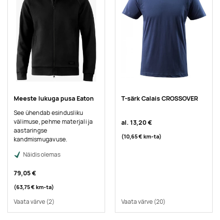
Meeste lukuga pusa Eaton
T-särk Calais CROSSOVER
See ühendab esindusliku
välimuse, pehme materjali ja
al.
13,20 €
aastaringse
(10,65 €
km-ta
)
kandmismugavuse.
Näidis olemas
79,05 €
(63,75 €
km-ta
)
Vaata värve
(2)
Vaata värve
(20)