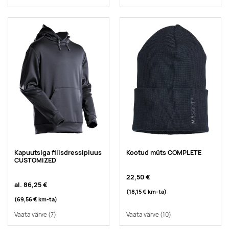
Kapuutsiga fliisdressipluus
Kootud müts COMPLETE
CUSTOMIZED
22,50 €
al.
86,25 €
(18,15 €
km-ta
)
(69,56 €
km-ta
)
Vaata värve
(7)
Vaata värve
(10)