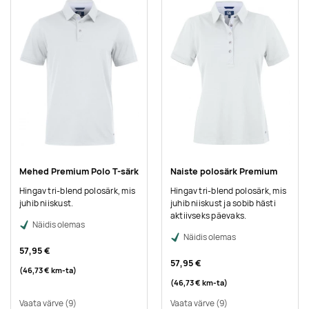
Mehed Premium Polo T-särk
Naiste polosärk Premium
Hingav tri-blend polosärk, mis
Hingav tri-blend polosärk, mis
juhib niiskust.
juhib niiskust ja sobib hästi
aktiivseks päevaks.
Näidis olemas
Näidis olemas
57,95 €
57,95 €
(46,73 €
km-ta
)
(46,73 €
km-ta
)
Vaata värve
(9)
Vaata värve
(9)