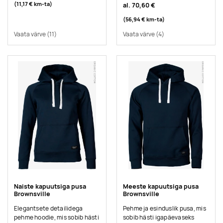
(11,17 €
km-ta
)
al.
70,60 €
(56,94 €
km-ta
)
Vaata värve
(11)
Vaata värve
(4)
Naiste kapuutsiga pusa
Meeste kapuutsiga pusa
Brownsville
Brownsville
Elegantsete detailidega
Pehme ja esinduslik pusa, mis
pehme hoodie, mis sobib hästi
sobib hästi igapäevaseks