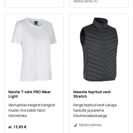
Vaata värve
(5)
Naiste T-särk PRO Wear
Meeste tepitud vest
Light
Stretch
Vastupidav kergest kangast
Kerge tepitud vest lukuga
mudel, mis sobib hästi
taskute ja parema
tööriieteks.
liikumisvabadusega.
Näidis olemas
al.
13,85 €