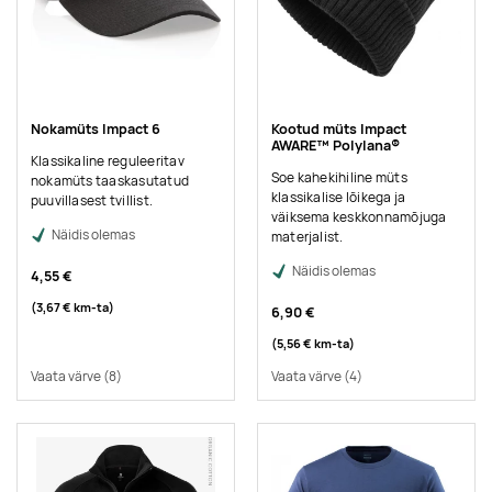
Nokamüts Impact 6
Kootud müts Impact
AWARE™ Polylana®
Klassikaline reguleeritav
Soe kahekihiline müts
nokamüts taaskasutatud
klassikalise lõikega ja
puuvillasest tvillist.
väiksema keskkonnamõjuga
Näidis olemas
materjalist.
Näidis olemas
4,55 €
(3,67 €
km-ta
)
6,90 €
(5,56 €
km-ta
)
Vaata värve
(8)
Vaata värve
(4)