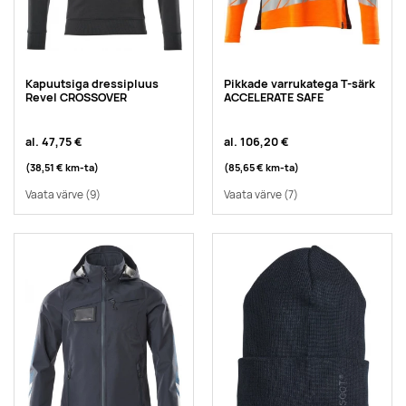
Kapuutsiga dressipluus
Pikkade varrukatega T-särk
Revel CROSSOVER
ACCELERATE SAFE
al.
47,75 €
al.
106,20 €
(38,51 €
km-ta
)
(85,65 €
km-ta
)
Vaata värve
(9)
Vaata värve
(7)