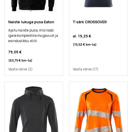
Naiste lukuga pusa Eaton
T-särk CROSSOVER
Ajatu naiste pusa, mis lisab
igale komplektile mugavust ja
al.
19,25 €
esinduslikku stiili.
(15,52 €
km-ta
)
79,05 €
(63,75 €
km-ta
)
Vaata värve
(2)
Vaata värve
(17)