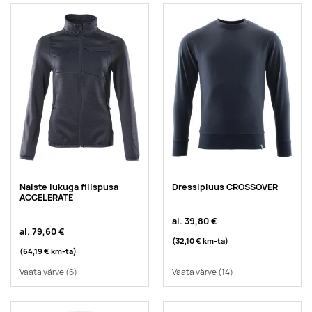
Naiste lukuga fliispusa
Dressipluus CROSSOVER
ACCELERATE
al.
39,80 €
al.
79,60 €
(32,10 €
km-ta
)
(64,19 €
km-ta
)
Vaata värve
(6)
Vaata värve
(14)