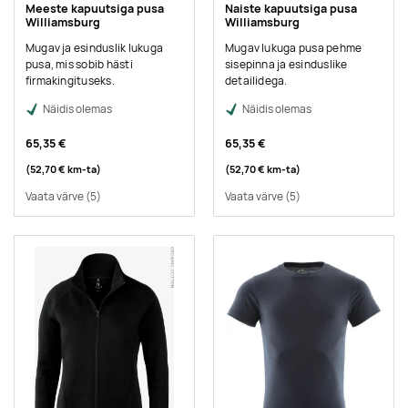
Meeste kapuutsiga pusa
Naiste kapuutsiga pusa
Williamsburg
Williamsburg
Mugav ja esinduslik lukuga
Mugav lukuga pusa pehme
pusa, mis sobib hästi
sisepinna ja esinduslike
firmakingituseks.
detailidega.
Näidis olemas
Näidis olemas
65,35 €
65,35 €
(52,70 €
km-ta
)
(52,70 €
km-ta
)
Vaata värve
(5)
Vaata värve
(5)